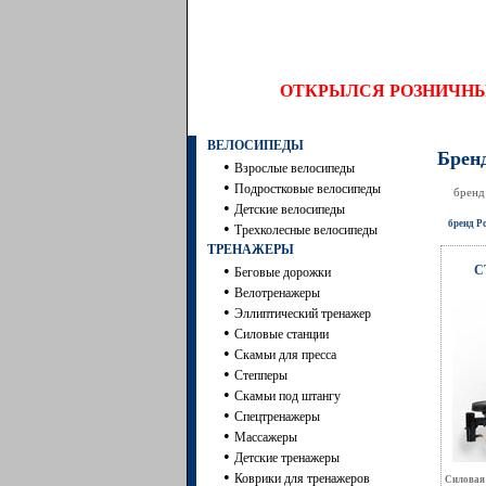
ОТКРЫЛСЯ РОЗНИЧ
ВЕЛОСИПЕДЫ
Бренд
•
Взрослые велосипеды
•
Подростковые велосипеды
бренд
•
Детские велосипеды
бренд P
•
Трехколесные велосипеды
ТРЕНАЖЕРЫ
•
С
Беговые дорожки
•
Велотренажеры
•
Эллиптический тренажер
•
Силовые станции
•
Скамьи для пресса
•
Степперы
•
Скамьи под штангу
•
Спецтренажеры
•
Массажеры
•
Детские тренажеры
•
Коврики для тренажеров
Силовая 