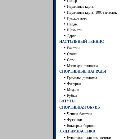
•
Покер
•
Игральные карты
•
Игральные карты 100% пластик
•
Русское лото
•
Нарды
•
Шахматы
•
Дартc
НАСТОЛЬНЫЙ ТЕННИС
•
Ракетки
•
Столы
•
Сетки
•
Мячи для пинпонга
СПОРТИВНЫЕ НАГРАДЫ
•
Грамоты, дипломы
•
Фигурки
•
Медали
•
Кубки
БАТУТЫ
СПОРТИВНАЯ ОБУВЬ
•
Чешки, балетки
•
Футзалки
•
Боксерки, борцовки
ХУД.ГИМНАСТИКА
•
Купальники для гимнастики