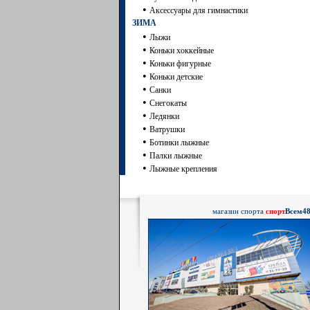
•
Аксессуары для гимнастики
ЗИМА
•
Лыжи
•
Коньки хоккейные
•
Коньки фигурные
•
Коньки детские
•
Санки
•
Снегокаты
•
Ледянки
•
Ватрушки
•
Ботинки лыжные
•
Палки лыжные
•
Лыжные крепления
магазин спорта
спорт
Всем4