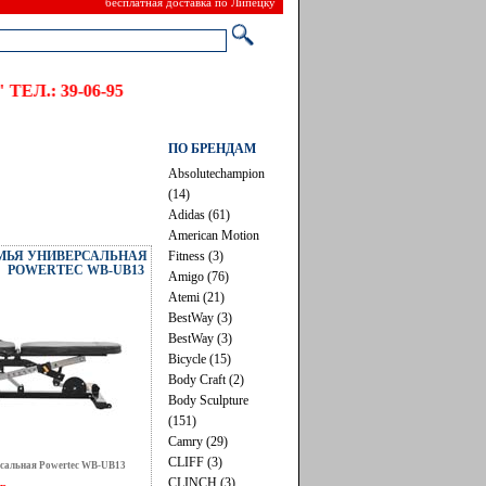
бесплатная доставка по Липецку
" ТЕЛ.: 39-06-95
ПО БРЕНДАМ
Absolutechampion
(14)
Adidas (61)
American Motion
Fitness (3)
МЬЯ УНИВЕРСАЛЬНАЯ
POWERTEC WB-UB13
Amigo (76)
Atemi (21)
BestWay (3)
BestWay (3)
Bicycle (15)
Body Craft (2)
Body Sculpture
(151)
Camry (29)
CLIFF (3)
сальная Powertec WB-UB13
CLINCH (3)