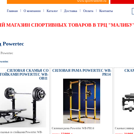
www.sportvsem48.ru
|
|
|
|
|
Главная
О компании
Каталог
Доставка
Оплата
Контакты
НЫЙ МАГАЗИН СПОРТИВНЫХ ТОВАРОВ В ТРЦ "МАЛИБУ
 Powertec
 Powertec
owertec
СИЛОВАЯ СКАМЬЯ СО
СИЛОВАЯ РАМА POWERTEC WB-
СКА
ТОЙКАМИ POWERTEC WB-
PR14
OB11
Силовая рама Powertec WB-PR14
Скамья универ
скамья со стойками Powertec WB-