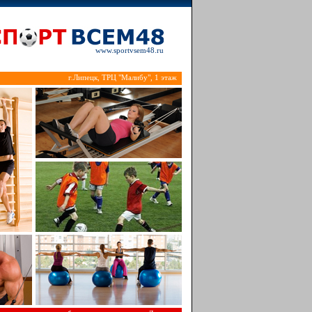
www.sportvsem48.ru
г.Липецк, ТРЦ "Малибу", 1 этаж