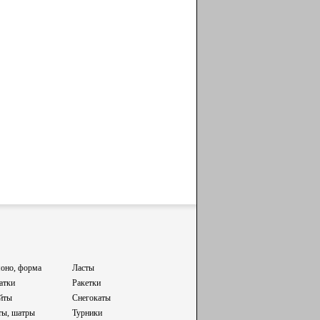
оно, форма
Ласты
атки
Ракетки
йты
Снегокаты
ты, шатры
Турники