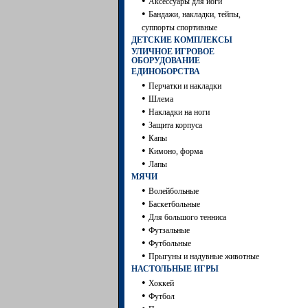
•
Аксессуары для йоги
•
Бандажи, накладки, тейпы,
суппорты спортивные
ДЕТСКИЕ КОМПЛЕКСЫ
УЛИЧНОЕ ИГРОВОЕ
ОБОРУДОВАНИЕ
ЕДИНОБОРСТВА
•
Перчатки и накладки
•
Шлема
•
Накладки на ноги
•
Защита корпуса
•
Капы
•
Кимоно, форма
•
Лапы
МЯЧИ
•
Волейбольные
•
Баскетбольные
•
Для большого тенниса
•
Футзальные
•
Футбольные
•
Прыгуны и надувные животные
НАСТОЛЬНЫЕ ИГРЫ
•
Хоккей
•
Футбол