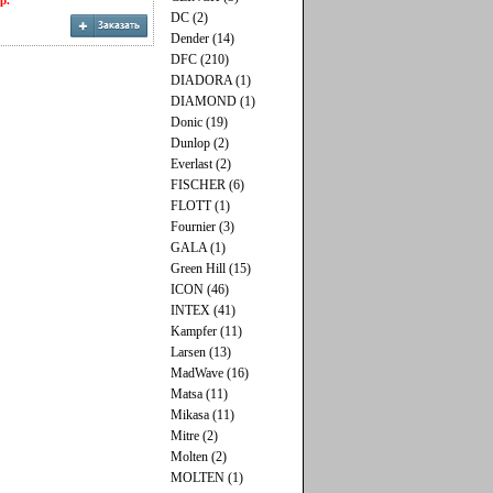
р.
DC (2)
Dender (14)
DFC (210)
DIADORA (1)
DIAMOND (1)
Donic (19)
Dunlop (2)
Everlast (2)
FISCHER (6)
FLOTT (1)
Fournier (3)
GALA (1)
Green Hill (15)
ICON (46)
INTEX (41)
Kampfer (11)
Larsen (13)
MadWave (16)
Matsa (11)
Mikasa (11)
Mitre (2)
Molten (2)
MOLTEN (1)