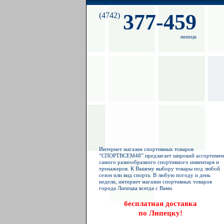
377-459
(4742)
липецк
Интернет магазин спортивных товаров
“СПОРТВСЕМ48” предлагает широкий ассортимен
самого разнообразного спортивного инвентаря и
тренажеров. К Вашему выбору товары под любой
сезон или вид спорта. В любую погоду и день
недели, интернет магазин спортивных товаров
города Липецка всегда с Вами.
бесплатная доставка
по Липецку!