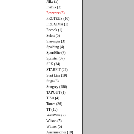
Nike (5)
Piatnik (2)
Powertec (3)
PROTEUS (10)
PROXIMA (1)
Reebok (1)
Select (5)
Slazenger (3)
Spalding (4)
SportElite (7)
Sprinter (37)
SPX (34)
STARFIT (27)
Start Line (19)
Stiga (3)
Stingrey (486)
TAPOUT (1)
TISA (4)
Torres (36)
TT (15)
WadWave (2)
Wilson (5)
Winner (5)
Альпинистик (19)