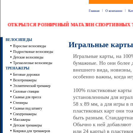
|
|
Главная
О компании
Ка
ОТКРЫЛСЯ РОЗНИЧНЫЙ МАГАЗИН СПОРТИВНЫХ Т
ВЕЛОСИПЕДЫ
Игральные карты
•
Взрослые велосипеды
•
Подростковые велосипеды
Игральные карты, на 100
•
Детские велосипеды
•
бумажные. Но они более 
Трехколесные велосипеды
ТРЕНАЖЕРЫ
внешнего вида, новизны, 
•
Беговые дорожки
особенно важны, когда игр
•
Велотренажеры
•
Эллиптический тренажер
100% пластиковые карты 
•
Силовые станции
•
установленным для играл
Скамьи для пресса
•
Степперы
58 х 89 мм, а для игры в
•
Скамьи под штангу
пластиковых карт они то
•
Спецтренажеры
быть разным. Стандартная
•
Массажеры
Обычно к ней добавляют 
•
Детские тренажеры
•
или 24 карты) в пластик
Коврики для тренажеров