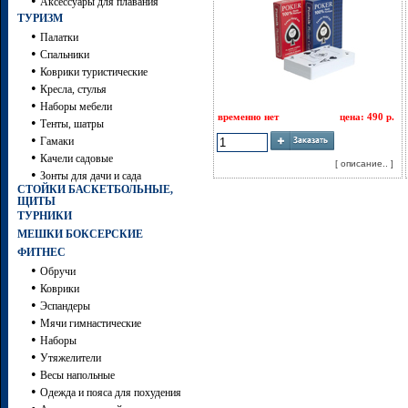
•
Аксессуары для плавания
ТУРИЗМ
•
Палатки
•
Спальники
•
Коврики туристические
•
Кресла, стулья
•
Наборы мебели
временно нет
цена: 490 р.
•
Тенты, шатры
•
Гамаки
•
Качели садовые
[ описание.. ]
•
Зонты для дачи и сада
СТОЙКИ БАСКЕТБОЛЬНЫЕ,
ЩИТЫ
ТУРНИКИ
МЕШКИ БОКСЕРСКИЕ
ФИТНЕС
•
Обручи
•
Коврики
•
Эспандеры
•
Мячи гимнастические
•
Наборы
•
Утяжелители
•
Весы напольные
•
Одежда и пояса для похудения