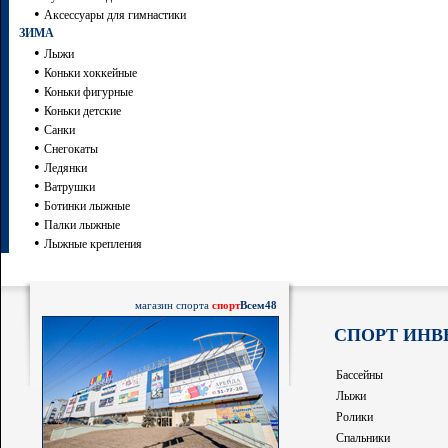
•
Аксессуары для гимнастики
ЗИМА
•
Лыжи
•
Коньки хоккейные
•
Коньки фигурные
•
Коньки детские
•
Санки
•
Снегокаты
•
Ледянки
•
Ватрушки
•
Ботинки лыжные
•
Палки лыжные
•
Лыжные крепления
магазин спорта
спорт
Всем48
СПОРТ ИНВ
Бассейны
Лыжи
Ролики
Спальники