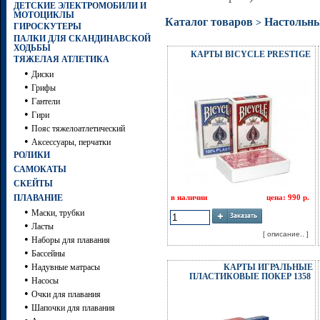
ДЕТСКИЕ ЭЛЕКТРОМОБИЛИ И
МОТОЦИКЛЫ
Каталог товаров
Настольн
>
ГИРОСКУТЕРЫ
ПАЛКИ ДЛЯ СКАНДИНАВСКОЙ
ХОДЬБЫ
КАРТЫ BICYCLE PRESTIGE
ТЯЖЕЛАЯ АТЛЕТИКА
•
Диски
•
Грифы
•
Гантели
•
Гири
•
Пояс тяжелоатлетический
•
Аксессуары, перчатки
РОЛИКИ
САМОКАТЫ
СКЕЙТЫ
ПЛАВАНИЕ
в наличии
цена: 990 р.
•
Маски, трубки
•
Ласты
[ описание.. ]
•
Наборы для плавания
•
Бассейны
•
Надувные матрасы
КАРТЫ ИГРАЛЬНЫЕ
ПЛАСТИКОВЫЕ ПОКЕР 1358
•
Насосы
•
Очки для плавания
•
Шапочки для плавания