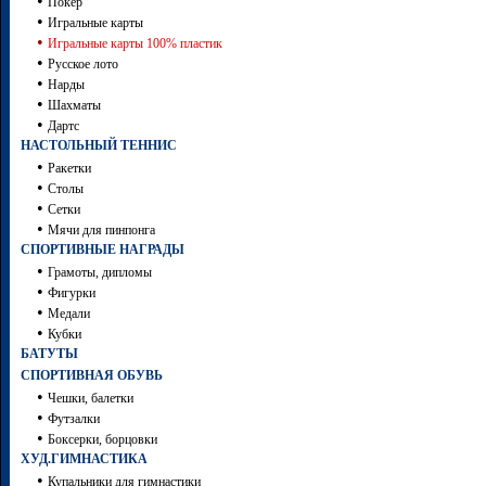
•
Покер
•
Игральные карты
•
Игральные карты 100% пластик
•
Русское лото
•
Нарды
•
Шахматы
•
Дартc
НАСТОЛЬНЫЙ ТЕННИС
•
Ракетки
•
Столы
•
Сетки
•
Мячи для пинпонга
СПОРТИВНЫЕ НАГРАДЫ
•
Грамоты, дипломы
•
Фигурки
•
Медали
•
Кубки
БАТУТЫ
СПОРТИВНАЯ ОБУВЬ
•
Чешки, балетки
•
Футзалки
•
Боксерки, борцовки
ХУД.ГИМНАСТИКА
•
Купальники для гимнастики