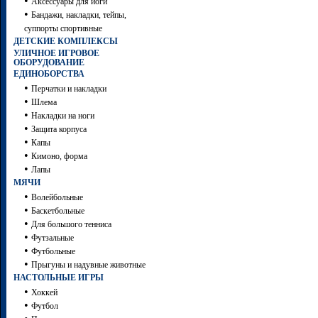
•
Аксессуары для йоги
•
Бандажи, накладки, тейпы,
суппорты спортивные
ДЕТСКИЕ КОМПЛЕКСЫ
УЛИЧНОЕ ИГРОВОЕ
ОБОРУДОВАНИЕ
ЕДИНОБОРСТВА
•
Перчатки и накладки
•
Шлема
•
Накладки на ноги
•
Защита корпуса
•
Капы
•
Кимоно, форма
•
Лапы
МЯЧИ
•
Волейбольные
•
Баскетбольные
•
Для большого тенниса
•
Футзальные
•
Футбольные
•
Прыгуны и надувные животные
НАСТОЛЬНЫЕ ИГРЫ
•
Хоккей
•
Футбол