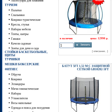
•
Аксессуары для плавания
Акция!
ТУРИЗМ
•
Палатки
•
Спальники
•
Коврики туристические
•
Кресла, стулья
•
Наборы мебели
•
Тенты, шатры
•
в наличии
цена: 12990 р.
Гамаки
•
Качели садовые
•
Зонты для дачи и сада
[ описание.. ]
СТОЙКИ БАСКЕТБОЛЬНЫЕ,
ЩИТЫ
ТУРНИКИ
МЕШКИ БОКСЕРСКИЕ
БАТУТ 5FT 1,52 М С ЗАЩИТНОЙ
ФИТНЕС
СЕТКОЙ GB10202-5FT
•
Обручи
•
Коврики
•
Эспандеры
•
Мячи гимнастические
•
Наборы
•
Утяжелители
•
Весы напольные
•
Одежда и пояса для похудения