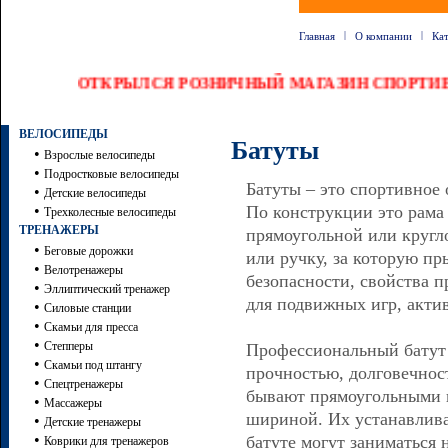
|
|
Главная
О компании
Ка
ОТКРЫЛСЯ РОЗНИЧНЫЙ МАГАЗИН СПОРТ
ВЕЛОСИПЕДЫ
Батуты
•
Взрослые велосипеды
•
Подростковые велосипеды
Батуты – это спортивное
•
Детские велосипеды
•
По конструкции это рама 
Трехколесные велосипеды
ТРЕНАЖЕРЫ
прямоугольной или кругл
•
Беговые дорожки
или ручку, за которую пр
•
Велотренажеры
безопасности, свойства 
•
Эллиптический тренажер
для подвижных игр, акти
•
Силовые станции
•
Скамьи для пресса
•
Степперы
Профессиональный батут 
•
Скамьи под штангу
прочностью, долговечнос
•
Спецтренажеры
бывают прямоугольными и
•
Массажеры
шириной. Их устанавлива
•
Детские тренажеры
•
батуте могут заниматься 
Коврики для тренажеров