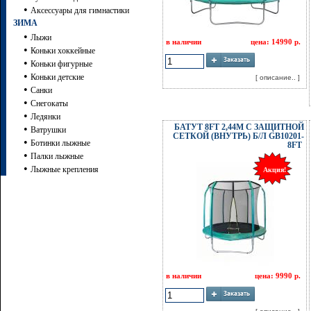
•
Аксессуары для гимнастики
ЗИМА
•
Лыжи
в наличии
цена: 14990 р.
•
Коньки хоккейные
•
Коньки фигурные
•
Коньки детские
[ описание.. ]
•
Санки
•
Снегокаты
•
Ледянки
БАТУТ 8FT 2,44М С ЗАЩИТНОЙ
•
Ватрушки
СЕТКОЙ (ВНУТРЬ) Б/Л GB10201-
•
Ботинки лыжные
8FT
•
Палки лыжные
•
Лыжные крепления
Акция!
в наличии
цена: 9990 р.