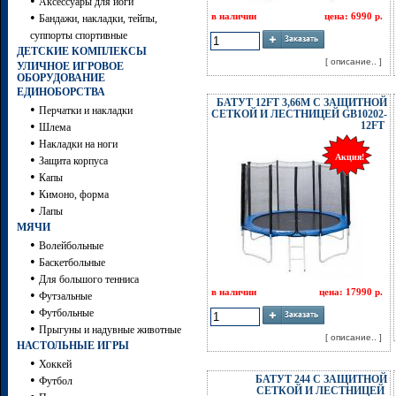
•
Аксессуары для йоги
•
в наличии
цена: 6990 р.
Бандажи, накладки, тейпы,
суппорты спортивные
ДЕТСКИЕ КОМПЛЕКСЫ
[ описание.. ]
УЛИЧНОЕ ИГРОВОЕ
ОБОРУДОВАНИЕ
ЕДИНОБОРСТВА
БАТУТ 12FT 3,66М С ЗАЩИТНОЙ
•
Перчатки и накладки
СЕТКОЙ И ЛЕСТНИЦЕЙ GB10202-
•
12FT
Шлема
•
Накладки на ноги
•
Акция!
Защита корпуса
•
Капы
•
Кимоно, форма
•
Лапы
МЯЧИ
•
Волейбольные
•
Баскетбольные
•
Для большого тенниса
в наличии
цена: 17990 р.
•
Футзальные
•
Футбольные
•
Прыгуны и надувные животные
[ описание.. ]
НАСТОЛЬНЫЕ ИГРЫ
•
Хоккей
•
БАТУТ 244 С ЗАЩИТНОЙ
Футбол
СЕТКОЙ И ЛЕСТНИЦЕЙ