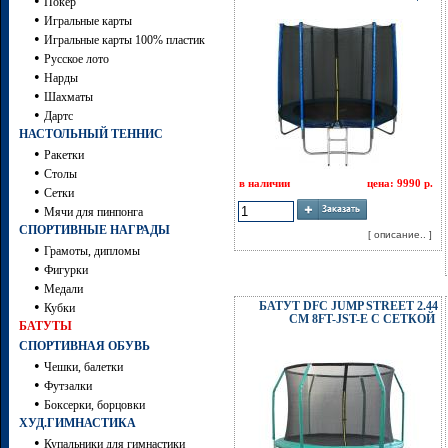
•
Покер
•
Игральные карты
•
Игральные карты 100% пластик
•
Русское лото
•
Нарды
•
Шахматы
•
Дартc
НАСТОЛЬНЫЙ ТЕННИС
•
Ракетки
•
Столы
в наличии
цена: 9990 р.
•
Сетки
•
Мячи для пинпонга
СПОРТИВНЫЕ НАГРАДЫ
[ описание.. ]
•
Грамоты, дипломы
•
Фигурки
•
Медали
•
БАТУТ DFC JUMP STREET 2.44
Кубки
СМ 8FT-JST-E C СЕТКОЙ
БАТУТЫ
СПОРТИВНАЯ ОБУВЬ
•
Чешки, балетки
•
Футзалки
•
Боксерки, борцовки
ХУД.ГИМНАСТИКА
•
Купальники для гимнастики