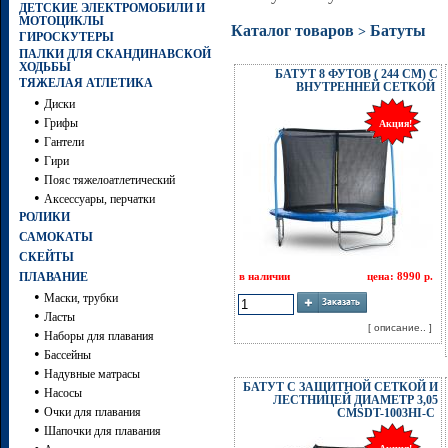
ДЕТСКИЕ ЭЛЕКТРОМОБИЛИ И
МОТОЦИКЛЫ
Каталог товаров
Батуты
>
ГИРОСКУТЕРЫ
ПАЛКИ ДЛЯ СКАНДИНАВСКОЙ
ХОДЬБЫ
БАТУТ 8 ФУТОВ ( 244 СМ) С
ТЯЖЕЛАЯ АТЛЕТИКА
ВНУТРЕННЕЙ СЕТКОЙ
•
Диски
•
Грифы
Акция!
•
Гантели
•
Гири
•
Пояс тяжелоатлетический
•
Аксессуары, перчатки
РОЛИКИ
САМОКАТЫ
СКЕЙТЫ
ПЛАВАНИЕ
в наличии
цена: 8990 р.
•
Маски, трубки
•
Ласты
[ описание.. ]
•
Наборы для плавания
•
Бассейны
•
Надувные матрасы
БАТУТ С ЗАЩИТНОЙ СЕТКОЙ И
•
Насосы
ЛЕСТНИЦЕЙ ДИАМЕТР 3,05
•
Очки для плавания
СМSDT-1003HI-C
•
Шапочки для плавания