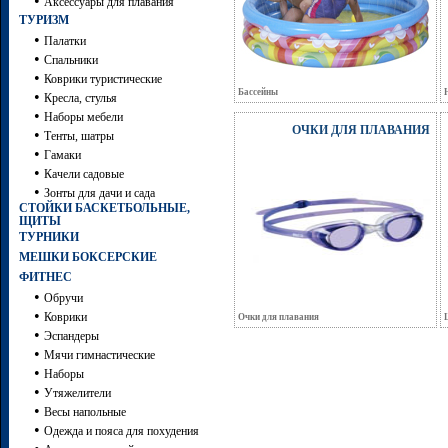
•
Аксессуары для плавания
ТУРИЗМ
•
Палатки
•
Спальники
•
Коврики туристические
Бассейны
•
Кресла, стулья
•
Наборы мебели
ОЧКИ ДЛЯ ПЛАВАНИЯ
•
Тенты, шатры
•
Гамаки
•
Качели садовые
•
Зонты для дачи и сада
СТОЙКИ БАСКЕТБОЛЬНЫЕ,
ЩИТЫ
ТУРНИКИ
МЕШКИ БОКСЕРСКИЕ
ФИТНЕС
•
Обручи
•
Коврики
Очки для плавания
•
Эспандеры
•
Мячи гимнастические
•
Наборы
•
Утяжелители
•
Весы напольные
•
Одежда и пояса для похудения