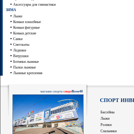
•
Аксессуары для гимнастики
ЗИМА
•
Лыжи
•
Коньки хоккейные
•
Коньки фигурные
•
Коньки детские
•
Санки
•
Снегокаты
•
Ледянки
•
Ватрушки
•
Ботинки лыжные
•
Палки лыжные
•
Лыжные крепления
магазин спорта
спорт
Всем48
СПОРТ ИНВ
Бассейны
Лыжи
Ролики
Спальники