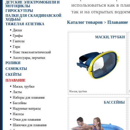
ДЕТСКИЕ ЭЛЕКТРОМОБИЛИ И
использоваться как в пла
МОТОЦИКЛЫ
ГИРОСКУТЕРЫ
так и на открытых водоем
ПАЛКИ ДЛЯ СКАНДИНАВСКОЙ
ХОДЬБЫ
Каталог товаров
Плавание
>
ТЯЖЕЛАЯ АТЛЕТИКА
•
Диски
•
Грифы
МАСКИ, ТРУБКИ
•
Гантели
•
Гири
•
Пояс тяжелоатлетический
•
Аксессуары, перчатки
РОЛИКИ
САМОКАТЫ
СКЕЙТЫ
ПЛАВАНИЕ
•
Маски, трубки
•
Ласты
Маски, трубки
•
Наборы для плавания
•
БАССЕЙНЫ
Бассейны
•
Надувные матрасы
•
Насосы
•
Очки для плавания
•
Шапочки для плавания