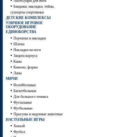
•
Аксессуары для йоги
•
Бандажи, накладки, тейпы,
суппорты спортивные
ДЕТСКИЕ КОМПЛЕКСЫ
УЛИЧНОЕ ИГРОВОЕ
ОБОРУДОВАНИЕ
ЕДИНОБОРСТВА
•
Перчатки и накладки
•
Шлема
•
Накладки на ноги
•
Защита корпуса
•
Капы
•
Кимоно, форма
•
Лапы
МЯЧИ
•
Волейбольные
•
Баскетбольные
•
Для большого тенниса
•
Футзальные
•
Футбольные
•
Прыгуны и надувные животные
НАСТОЛЬНЫЕ ИГРЫ
•
Хоккей
•
Футбол