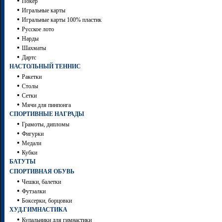
•
Покер
•
Игральные карты
•
Игральные карты 100% пластик
•
Русское лото
•
Нарды
•
Шахматы
•
Дартc
НАСТОЛЬНЫЙ ТЕННИС
•
Ракетки
•
Столы
•
Сетки
•
Мячи для пинпонга
СПОРТИВНЫЕ НАГРАДЫ
•
Грамоты, дипломы
•
Фигурки
•
Медали
•
Кубки
БАТУТЫ
СПОРТИВНАЯ ОБУВЬ
•
Чешки, балетки
•
Футзалки
•
Боксерки, борцовки
ХУД.ГИМНАСТИКА
•
Купальники для гимнастики