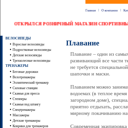
|
|
Главная
О компании
Ка
ОТКРЫЛСЯ РОЗНИЧНЫЙ МАГАЗИН СПОРТИВНЫХ
ВЕЛОСИПЕДЫ
Плавание
•
Взрослые велосипеды
•
Подростковые велосипеды
Плавание – один из самы
•
Детские велосипеды
•
развивающий все части т
Трехколесные велосипеды
ТРЕНАЖЕРЫ
не требуется специально
•
Беговые дорожки
шапочки и маски.
•
Велотренажеры
•
Эллиптический тренажер
Плаванием можно занимат
•
Силовые станции
•
водоемах (в теплое время 
Скамьи для пресса
•
Степперы
загородном доме), специа
•
Скамьи под штангу
приятно отдыхать, рассл
•
Спецтренажеры
мирному покачиванию на
•
Массажеры
•
Детские тренажеры
•
Современная экипировка 
Коврики для тренажеров