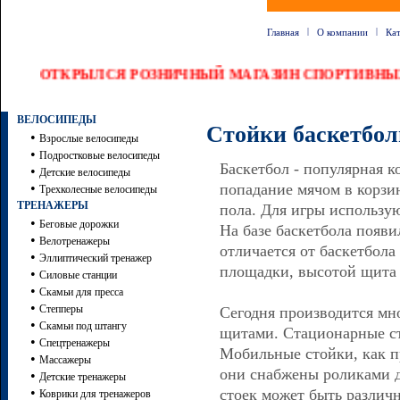
|
|
Главная
О компании
Ка
ОТКРЫЛСЯ РОЗНИЧНЫЙ МАГАЗИН СПОРТИВНЫ
ВЕЛОСИПЕДЫ
Стойки баскетбо
•
Взрослые велосипеды
•
Подростковые велосипеды
Баскетбол - популярная к
•
Детские велосипеды
•
попадание мячом в корзи
Трехколесные велосипеды
ТРЕНАЖЕРЫ
пола. Для игры использую
•
Беговые дорожки
На базе баскетбола появи
•
Велотренажеры
отличается от баскетбол
•
Эллиптический тренажер
площадки, высотой щита 
•
Силовые станции
•
Скамьи для пресса
•
Степперы
Сегодня производится мн
•
Скамьи под штангу
щитами. Стационарные ст
•
Спецтренажеры
Мобильные стойки, как п
•
Массажеры
они снабжены роликами д
•
Детские тренажеры
•
стоек может быть различно
Коврики для тренажеров