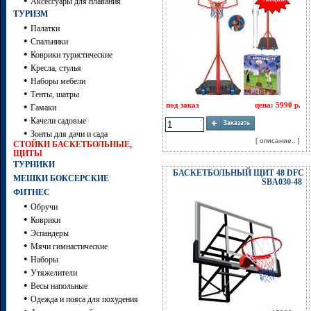
•
Аксессуары для плавания
ТУРИЗМ
•
Палатки
•
Спальники
•
Коврики туристические
•
Кресла, стулья
•
Наборы мебели
•
Тенты, шатры
•
под заказ
цена: 5990 р.
Гамаки
•
Качели садовые
•
Зонты для дачи и сада
[ описание.. ]
СТОЙКИ БАСКЕТБОЛЬНЫЕ,
ЩИТЫ
ТУРНИКИ
БАСКЕТБОЛЬНЫЙ ЩИТ 48 DFC
МЕШКИ БОКСЕРСКИЕ
SBA030-48
ФИТНЕС
•
Обручи
•
Коврики
•
Эспандеры
•
Мячи гимнастические
•
Наборы
•
Утяжелители
•
Весы напольные
•
Одежда и пояса для похудения