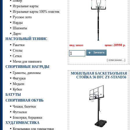
•
Покер
•
Игральные карты
•
Игральные карты 100% пластик
•
Русское лото
•
Нарды
•
Шахматы
•
Дартc
НАСТОЛЬНЫЙ ТЕННИС
•
Ракетки
под заказ
цена: 20990 р.
•
Столы
•
Сетки
[ описание.. ]
•
Мячи для пинпонга
СПОРТИВНЫЕ НАГРАДЫ
•
Грамоты, дипломы
МОБИЛЬНАЯ БАСКЕТБОЛЬНАЯ
СТОЙКА 56 DFC ZY-STAND56
•
Фигурки
•
Медали
•
Кубки
БАТУТЫ
СПОРТИВНАЯ ОБУВЬ
•
Чешки, балетки
•
Футзалки
•
Боксерки, борцовки
ХУД.ГИМНАСТИКА
•
Купальники для гимнастики