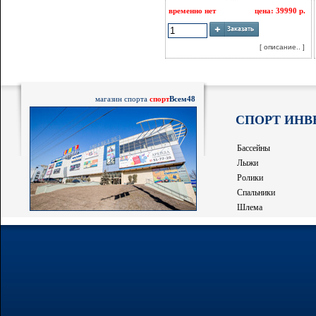
временно нет
цена: 39990 р.
[ описание.. ]
магазин спорта
спорт
Всем48
СПОРТ ИНВ
Бассейны
Лыжи
Ролики
Спальники
Шлема