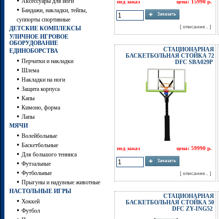
•
Аксессуары для йоги
под заказ
цена: 15990 р.
•
Бандажи, накладки, тейпы,
суппорты спортивные
[ описание.. ]
ДЕТСКИЕ КОМПЛЕКСЫ
УЛИЧНОЕ ИГРОВОЕ
ОБОРУДОВАНИЕ
СТАЦИОНАРНАЯ
ЕДИНОБОРСТВА
БАСКЕТБОЛЬНАЯ СТОЙКА 72
•
Перчатки и накладки
DFC SBA029P
•
Шлема
•
Накладки на ноги
•
Защита корпуса
•
Капы
•
Кимоно, форма
•
Лапы
МЯЧИ
•
Волейбольные
•
Баскетбольные
под заказ
цена: 59990 р.
•
Для большого тенниса
•
Футзальные
•
Футбольные
[ описание.. ]
•
Прыгуны и надувные животные
НАСТОЛЬНЫЕ ИГРЫ
СТАЦИОНАРНАЯ
•
Хоккей
БАСКЕТБОЛЬНАЯ СТОЙКА 50
DFC ZY-ING52
•
Футбол