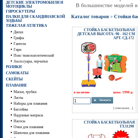
ДЕТСКИЕ ЭЛЕКТРОМОБИЛИ И
В большинстве моделей в
МОТОЦИКЛЫ
ГИРОСКУТЕРЫ
Каталог товаров
Стойки ба
>
ПАЛКИ ДЛЯ СКАНДИНАВСКОЙ
ХОДЬБЫ
ТЯЖЕЛАЯ АТЛЕТИКА
СТОЙКА БАСКЕТБОЛЬНАЯ
•
Диски
ДЕТСКАЯ ВЫСОТА: 90 - 162 СМ
•
Грифы
АРТ. СД-172
•
Гантели
•
Гири
•
Пояс тяжелоатлетический
•
Аксессуары, перчатки
РОЛИКИ
САМОКАТЫ
СКЕЙТЫ
ПЛАВАНИЕ
•
Маски, трубки
в наличии
цена: 1990 р.
•
Ласты
•
Наборы для плавания
•
[ описание.. ]
Бассейны
•
Надувные матрасы
•
Насосы
СТОЙКА БАСКЕТБОЛЬНАЯ
•
TX31290
Очки для плавания
•
Шапочки для плавания
Акция!