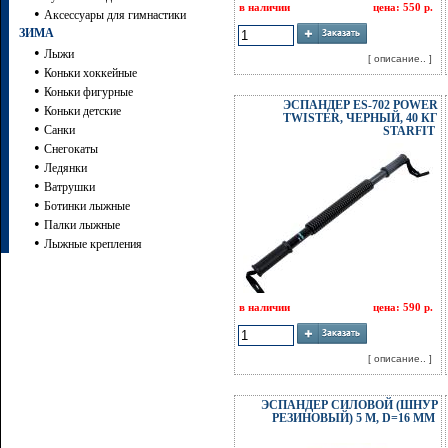
в наличии
цена: 550 р.
•
Аксессуары для гимнастики
ЗИМА
•
Лыжи
[ описание.. ]
•
Коньки хоккейные
•
Коньки фигурные
ЭСПАНДЕР ES-702 POWER
•
Коньки детские
TWISTER, ЧЕРНЫЙ, 40 КГ
•
Санки
STARFIT
•
Снегокаты
•
Ледянки
•
Ватрушки
•
Ботинки лыжные
•
Палки лыжные
•
Лыжные крепления
в наличии
цена: 590 р.
[ описание.. ]
ЭСПАНДЕР СИЛОВОЙ (ШНУР
РЕЗИНОВЫЙ) 5 М, D=16 ММ