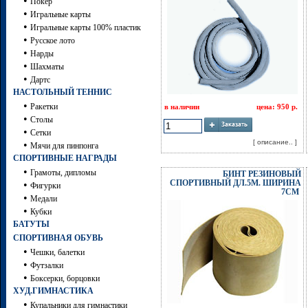
•
Покер
•
Игральные карты
•
Игральные карты 100% пластик
•
Русское лото
•
Нарды
•
Шахматы
•
Дартc
НАСТОЛЬНЫЙ ТЕННИС
•
Ракетки
в наличии
цена: 950 р.
•
Столы
•
Сетки
[ описание.. ]
•
Мячи для пинпонга
СПОРТИВНЫЕ НАГРАДЫ
•
Грамоты, дипломы
БИНТ РЕЗИНОВЫЙ
СПОРТИВНЫЙ ДЛ.5М. ШИРИНА
•
Фигурки
7СМ
•
Медали
•
Кубки
БАТУТЫ
СПОРТИВНАЯ ОБУВЬ
•
Чешки, балетки
•
Футзалки
•
Боксерки, борцовки
ХУД.ГИМНАСТИКА
•
Купальники для гимнастики