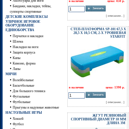
•
Аксессуары для йоги
в наличии
цена: 450 р.
•
Бандажи, накладки, тейпы,
суппорты спортивные
[ описание.. ]
ДЕТСКИЕ КОМПЛЕКСЫ
УЛИЧНОЕ ИГРОВОЕ
ОБОРУДОВАНИЕ
СТЕП-ПЛАТФОРМА SP-101 67,5 Х
ЕДИНОБОРСТВА
28,5 Х 10,5 СМ, 2-Х УРОВНЕВАЯ
•
Перчатки и накладки
STARFIT
•
Шлема
•
Накладки на ноги
•
Защита корпуса
•
Капы
•
Кимоно, форма
•
Лапы
МЯЧИ
•
Волейбольные
•
Баскетбольные
в наличии
цена: 1390 р.
•
Для большого тенниса
•
Футзальные
•
Футбольные
[ описание.. ]
•
Прыгуны и надувные животные
НАСТОЛЬНЫЕ ИГРЫ
ЖГУТ РЕЗИНОВЫЙ
•
Хоккей
СПОРТИВНЫЙ ДИАМЕТР 18 ММ
ДЛИНА 3М
•
Футбол