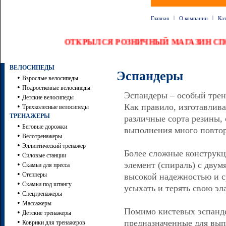
|
|
Главная
О компании
Ка
ОТКРЫЛСЯ РОЗНИЧНЫЙ МАГАЗИН
ВЕЛОСИПЕДЫ
Эспандеры
•
Взрослые велосипеды
•
Подростковые велосипеды
Эспандеры – особый трен
•
Детские велосипеды
•
Как правило, изготавлив
Трехколесные велосипеды
ТРЕНАЖЕРЫ
различные сорта резины, 
•
Беговые дорожки
выполнения много повтор
•
Велотренажеры
•
Эллиптический тренажер
Более сложные конструкц
•
Силовые станции
•
элемент (спираль) с двум
Скамьи для пресса
•
Степперы
высокой надежностью и с
•
Скамьи под штангу
усыхать и терять свою эл
•
Спецтренажеры
•
Массажеры
Помимо кистевых эспанд
•
Детские тренажеры
•
предназначенные для вып
Коврики для тренажеров