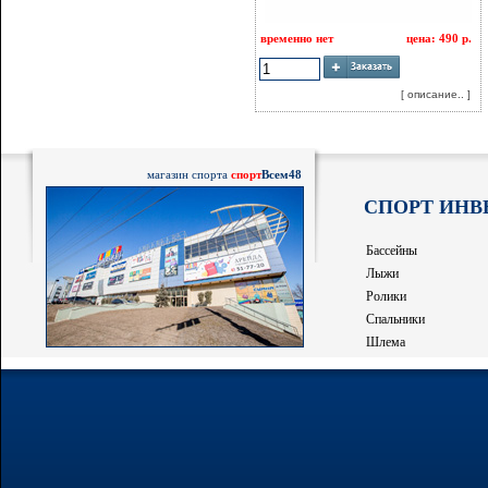
временно нет
цена: 490 р.
[ описание.. ]
магазин спорта
спорт
Всем48
СПОРТ ИНВ
Бассейны
Лыжи
Ролики
Спальники
Шлема