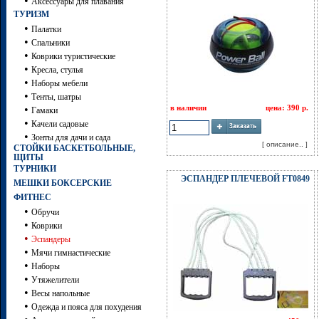
•
Аксессуары для плавания
ТУРИЗМ
•
Палатки
•
Спальники
•
Коврики туристические
•
Кресла, стулья
•
Наборы мебели
•
Тенты, шатры
•
в наличии
цена: 390 р.
Гамаки
•
Качели садовые
•
Зонты для дачи и сада
[ описание.. ]
СТОЙКИ БАСКЕТБОЛЬНЫЕ,
ЩИТЫ
ТУРНИКИ
ЭСПАНДЕР ПЛЕЧЕВОЙ FT0849
МЕШКИ БОКСЕРСКИЕ
ФИТНЕС
•
Обручи
•
Коврики
•
Эспандеры
•
Мячи гимнастические
•
Наборы
•
Утяжелители
•
Весы напольные
•
Одежда и пояса для похудения