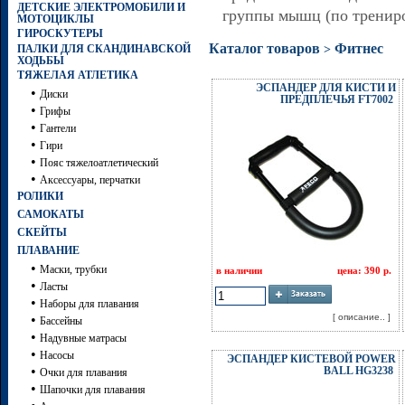
ДЕТСКИЕ ЭЛЕКТРОМОБИЛИ И
группы мышц (по трениро
МОТОЦИКЛЫ
ГИРОСКУТЕРЫ
Каталог товаров
Фитнес
>
ПАЛКИ ДЛЯ СКАНДИНАВСКОЙ
ХОДЬБЫ
ТЯЖЕЛАЯ АТЛЕТИКА
ЭСПАНДЕР ДЛЯ КИСТИ И
•
Диски
ПРЕДПЛЕЧЬЯ FT7002
•
Грифы
•
Гантели
•
Гири
•
Пояс тяжелоатлетический
•
Аксессуары, перчатки
РОЛИКИ
САМОКАТЫ
СКЕЙТЫ
ПЛАВАНИЕ
•
Маски, трубки
в наличии
цена: 390 р.
•
Ласты
•
Наборы для плавания
•
[ описание.. ]
Бассейны
•
Надувные матрасы
•
Насосы
ЭСПАНДЕР КИСТЕВОЙ POWER
•
BALL HG3238
Очки для плавания
•
Шапочки для плавания