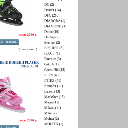
DC (2)
Dender (14)
DFC (210)
DIADORA (1)
DIAMOND (1)
Donic (19)
цена: 2990 р.
Dunlop (2)
Everlast (2)
FISCHER (6)
[ описание.. ]
FLOTT (1)
Fournier (3)
НЫЕ КОНЬКИ PLAYER
GALA (1)
PINK 35-38
Green Hill (15)
ICON (46)
INTEX (41)
Kampfer (11)
Larsen (13)
MadWave (16)
Matsa (11)
Mikasa (11)
Mitre (2)
Molten (2)
цена: 2790 р.
MOLTEN (1)