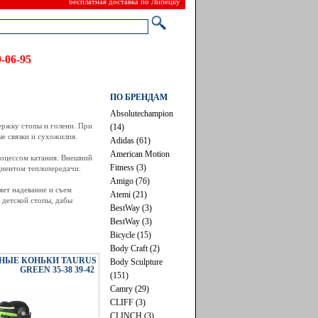
бесплатная доставка по Липецку
 39-06-95
ПО БРЕНДАМ
Absolutechampion
ржку стопы и голени. При
(14)
е связки и сухожилия.
Adidas (61)
American Motion
роцессом катания. Внешний
Fitness (3)
циентом теплопередачи.
Amigo (76)
яет надевание и съем
Atemi (21)
 детской стопы, дабы
BestWay (3)
BestWay (3)
Bicycle (15)
Body Craft (2)
НЫЕ КОНЬКИ TAURUS
Body Sculpture
GREEN 35-38 39-42
(151)
Camry (29)
CLIFF (3)
CLINCH (3)