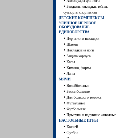
•
Аксессуары для йоги
•
Бандажи, накладки, тейпы,
суппорты спортивные
ДЕТСКИЕ КОМПЛЕКСЫ
УЛИЧНОЕ ИГРОВОЕ
ОБОРУДОВАНИЕ
ЕДИНОБОРСТВА
•
Перчатки и накладки
•
Шлема
•
Накладки на ноги
•
Защита корпуса
•
Капы
•
Кимоно, форма
•
Лапы
МЯЧИ
•
Волейбольные
•
Баскетбольные
•
Для большого тенниса
•
Футзальные
•
Футбольные
•
Прыгуны и надувные животные
НАСТОЛЬНЫЕ ИГРЫ
•
Хоккей
•
Футбол