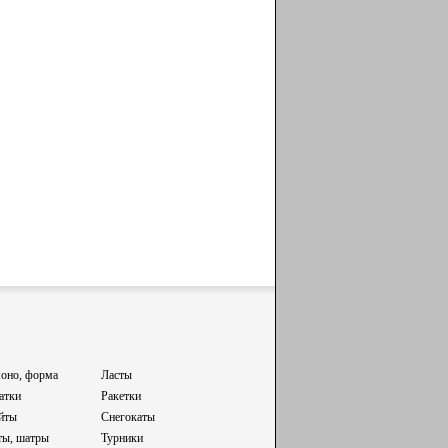
оно, форма
Ласты
атки
Ракетки
йты
Снегокаты
ты, шатры
Турники