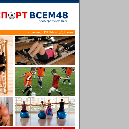
www.sportvsem48.ru
г.Липецк, ТРЦ "Малибу", 1 этаж