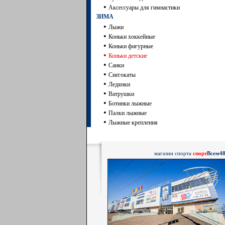
•
Аксессуары для гимнастики
ЗИМА
•
Лыжи
•
Коньки хоккейные
•
Коньки фигурные
•
Коньки детские
•
Санки
•
Снегокаты
•
Ледянки
•
Ватрушки
•
Ботинки лыжные
•
Палки лыжные
•
Лыжные крепления
магазин спорта
спорт
Всем4