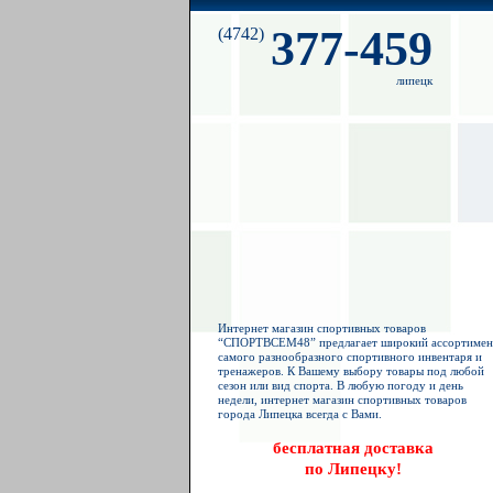
377-459
(4742)
липецк
Интернет магазин спортивных товаров
“СПОРТВСЕМ48” предлагает широкий ассортимен
самого разнообразного спортивного инвентаря и
тренажеров. К Вашему выбору товары под любой
сезон или вид спорта. В любую погоду и день
недели, интернет магазин спортивных товаров
города Липецка всегда с Вами.
бесплатная доставка
по Липецку!