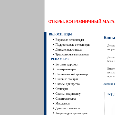
ОТКРЫЛСЯ РОЗНИЧНЫЙ МАГ
ВЕЛОСИПЕДЫ
Конь
•
Взрослые велосипеды
•
Подростковые велосипеды
Детск
•
Детские велосипеды
их ра
•
Трехколесные велосипеды
Детск
ТРЕНАЖЕРЫ
блок 
•
Беговые дорожки
•
Вмест
Велотренажеры
коньк
•
Эллиптический тренажер
препя
•
Силовые станции
•
Скамьи для пресса
Каталог 
•
Степперы
•
Скамьи под штангу
РАЗД
•
Спецтренажеры
•
Массажеры
•
Детские тренажеры
•
Коврики для тренажеров