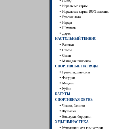
•
Покер
•
Игральные карты
•
Игральные карты 100% пластик
•
Русское лото
•
Нарды
•
Шахматы
•
Дартc
НАСТОЛЬНЫЙ ТЕННИС
•
Ракетки
•
Столы
•
Сетки
•
Мячи для пинпонга
СПОРТИВНЫЕ НАГРАДЫ
•
Грамоты, дипломы
•
Фигурки
•
Медали
•
Кубки
БАТУТЫ
СПОРТИВНАЯ ОБУВЬ
•
Чешки, балетки
•
Футзалки
•
Боксерки, борцовки
ХУД.ГИМНАСТИКА
•
Купальники для гимнастики