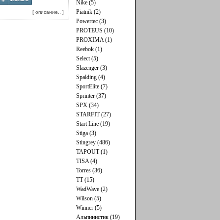
Nike (5)
Piatnik (2)
[ описание.. ]
Powertec (3)
PROTEUS (10)
PROXIMA (1)
Reebok (1)
Select (5)
Slazenger (3)
Spalding (4)
SportElite (7)
Sprinter (37)
SPX (34)
STARFIT (27)
Start Line (19)
Stiga (3)
Stingrey (486)
TAPOUT (1)
TISA (4)
Torres (36)
TT (15)
WadWave (2)
Wilson (5)
Winner (5)
Альпинистик (19)