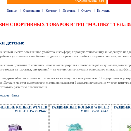
www.sportvsem48.ru
|
|
|
|
|
Главная
О компании
Каталог
Доставка
Оплата
Контакты
АЗИН СПОРТИВНЫХ ТОВАРОВ В ТРЦ "МАЛИБУ" ТЕЛ.:
ки детские
ие коньки имеют повышенное удобство и комфорт, хорошую теплозащиту и надежную подде
зработке учитываются особенности детского организма: слабая иммунная система, неразвиты
ие коньки призваны обеспечить безопасность здоровья и позволить ребенку наслаждаться п
изготовлен из пластика, внутренний – из мягких синтетических материалов с низким коэффи
о шнурков обычно применяются застежки на липучках или ремешках. Это упрощает и ускор
ов. Детские модели выполняются с дополнительными боковыми вставками и учетом контуров
тствовать развитию плоскостопия.
товаров
Зима
>
ВИЖНЫЕ КОНЬКИ WINTER
РАЗДВИЖНЫЕ КОНЬКИ WINTER
РАЗДВИЖ
VIOLET 35-38 39-42
MINT 35-38 39-42