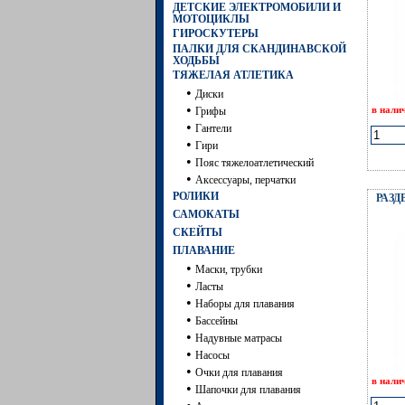
ДЕТСКИЕ ЭЛЕКТРОМОБИЛИ И
МОТОЦИКЛЫ
ГИРОСКУТЕРЫ
ПАЛКИ ДЛЯ СКАНДИНАВСКОЙ
ХОДЬБЫ
ТЯЖЕЛАЯ АТЛЕТИКА
•
Диски
•
в нали
Грифы
•
Гантели
•
Гири
•
Пояс тяжелоатлетический
•
Аксессуары, перчатки
РОЛИКИ
РАЗ
САМОКАТЫ
СКЕЙТЫ
ПЛАВАНИЕ
•
Маски, трубки
•
Ласты
•
Наборы для плавания
•
Бассейны
•
Надувные матрасы
•
Насосы
•
Очки для плавания
в нали
•
Шапочки для плавания