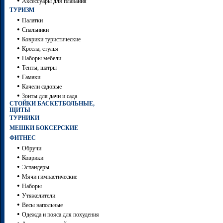
•
Аксессуары для плавания
ТУРИЗМ
•
Палатки
•
Спальники
•
Коврики туристические
•
Кресла, стулья
•
Наборы мебели
•
Тенты, шатры
•
Гамаки
•
Качели садовые
•
Зонты для дачи и сада
СТОЙКИ БАСКЕТБОЛЬНЫЕ,
ЩИТЫ
ТУРНИКИ
МЕШКИ БОКСЕРСКИЕ
ФИТНЕС
•
Обручи
•
Коврики
•
Эспандеры
•
Мячи гимнастические
•
Наборы
•
Утяжелители
•
Весы напольные
•
Одежда и пояса для похудения