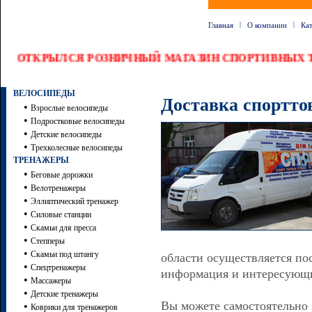
|
|
Главная
О компании
Ка
ОТКРЫЛСЯ РОЗНИЧНЫЙ МАГАЗИН СПОРТИВНЫХ Т
ВЕЛОСИПЕДЫ
Доставка спортто
•
Взрослые велосипеды
•
Подростковые велосипеды
•
Детские велосипеды
•
Трехколесные велосипеды
ТРЕНАЖЕРЫ
•
Беговые дорожки
•
Велотренажеры
•
Эллиптический тренажер
•
Силовые станции
•
Скамьи для пресса
•
Степперы
•
Скамьи под штангу
области осуществляется по
•
Спецтренажеры
информация и интересующие
•
Массажеры
•
Детские тренажеры
Вы можете самостоятельно з
•
Коврики для тренажеров