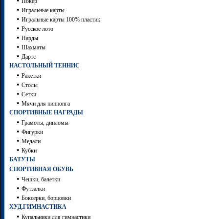
•
Покер
•
Игральные карты
•
Игральные карты 100% пластик
•
Русское лото
•
Нарды
•
Шахматы
•
Дартc
НАСТОЛЬНЫЙ ТЕННИС
•
Ракетки
•
Столы
•
Сетки
•
Мячи для пинпонга
СПОРТИВНЫЕ НАГРАДЫ
•
Грамоты, дипломы
•
Фигурки
•
Медали
•
Кубки
БАТУТЫ
СПОРТИВНАЯ ОБУВЬ
•
Чешки, балетки
•
Футзалки
•
Боксерки, борцовки
ХУД.ГИМНАСТИКА
•
Купальники для гимнастики