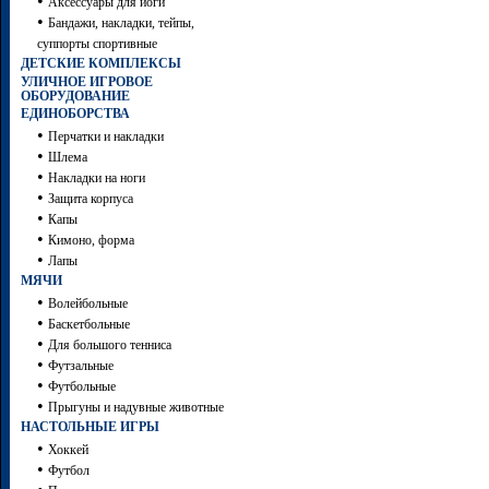
•
Аксессуары для йоги
•
Бандажи, накладки, тейпы,
суппорты спортивные
ДЕТСКИЕ КОМПЛЕКСЫ
УЛИЧНОЕ ИГРОВОЕ
ОБОРУДОВАНИЕ
ЕДИНОБОРСТВА
•
Перчатки и накладки
•
Шлема
•
Накладки на ноги
•
Защита корпуса
•
Капы
•
Кимоно, форма
•
Лапы
МЯЧИ
•
Волейбольные
•
Баскетбольные
•
Для большого тенниса
•
Футзальные
•
Футбольные
•
Прыгуны и надувные животные
НАСТОЛЬНЫЕ ИГРЫ
•
Хоккей
•
Футбол