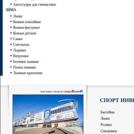
•
Аксессуары для гимнастики
ЗИМА
•
Лыжи
•
Коньки хоккейные
•
Коньки фигурные
•
Коньки детские
•
Санки
•
Снегокаты
•
Ледянки
•
Ватрушки
•
Ботинки лыжные
•
Палки лыжные
•
Лыжные крепления
магазин спорта
спорт
Всем48
СПОРТ ИНВ
Бассейны
Лыжи
Ролики
Спальники