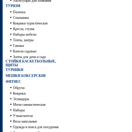
•
Аксессуары для плавания
ТУРИЗМ
•
Палатки
•
Спальники
•
Коврики туристические
•
Кресла, стулья
•
Наборы мебели
•
Тенты, шатры
•
Гамаки
•
Качели садовые
•
Зонты для дачи и сада
СТОЙКИ БАСКЕТБОЛЬНЫЕ,
ЩИТЫ
ТУРНИКИ
МЕШКИ БОКСЕРСКИЕ
ФИТНЕС
•
Обручи
•
Коврики
•
Эспандеры
•
Мячи гимнастические
•
Наборы
•
Утяжелители
•
Весы напольные
•
Одежда и пояса для похудения