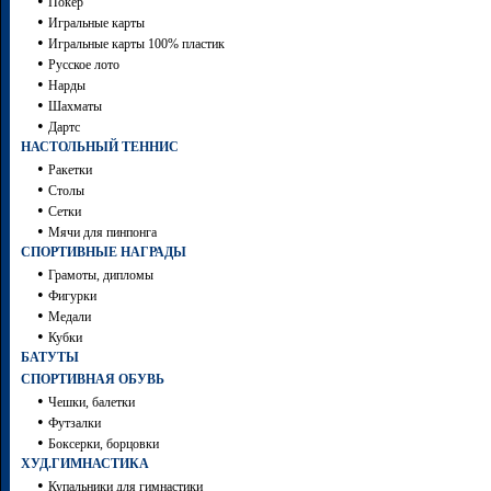
•
Покер
•
Игральные карты
•
Игральные карты 100% пластик
•
Русское лото
•
Нарды
•
Шахматы
•
Дартc
НАСТОЛЬНЫЙ ТЕННИС
•
Ракетки
•
Столы
•
Сетки
•
Мячи для пинпонга
СПОРТИВНЫЕ НАГРАДЫ
•
Грамоты, дипломы
•
Фигурки
•
Медали
•
Кубки
БАТУТЫ
СПОРТИВНАЯ ОБУВЬ
•
Чешки, балетки
•
Футзалки
•
Боксерки, борцовки
ХУД.ГИМНАСТИКА
•
Купальники для гимнастики