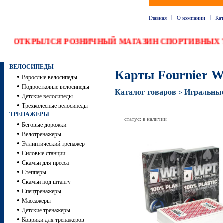
|
|
Главная
О компании
Ка
ОТКРЫЛСЯ РОЗНИЧНЫЙ МАГАЗИН СПОРТИВНЫХ Т
ВЕЛОСИПЕДЫ
Карты Fournier W
•
Взрослые велосипеды
•
Подростковые велосипеды
Каталог товаров
Игральные
>
•
Детские велосипеды
•
Трехколесные велосипеды
ТРЕНАЖЕРЫ
статус: в наличии
•
Беговые дорожки
•
Велотренажеры
•
Эллиптический тренажер
•
Силовые станции
•
Скамьи для пресса
•
Степперы
•
Скамьи под штангу
•
Спецтренажеры
•
Массажеры
•
Детские тренажеры
•
Коврики для тренажеров