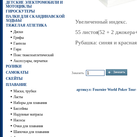
ДЕТСКИЕ ЭЛЕКТРОМОБИЛИ И
МОТОЦИКЛЫ
ГИРОСКУТЕРЫ
ПАЛКИ ДЛЯ СКАНДИНАВСКОЙ
ХОДЬБЫ
Увеличенный индекс.
ТЯЖЕЛАЯ АТЛЕТИКА
•
55 листов
(52
+ 2 джокера+
Диски
•
Грифы
Рубашка: синяя и красная
•
Гантели
•
Гири
•
Пояс тяжелоатлетический
•
Аксессуары, перчатки
РОЛИКИ
САМОКАТЫ
Заказать:
СКЕЙТЫ
ПЛАВАНИЕ
артикул: Fournier World Poker Tour
•
Маски, трубки
•
Ласты
•
Наборы для плавания
•
Бассейны
•
Надувные матрасы
•
Насосы
•
Очки для плавания
•
Шапочки для плавания