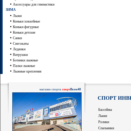
•
Аксессуары для гимнастики
ЗИМА
•
Лыжи
•
Коньки хоккейные
•
Коньки фигурные
•
Коньки детские
•
Санки
•
Снегокаты
•
Ледянки
•
Ватрушки
•
Ботинки лыжные
•
Палки лыжные
•
Лыжные крепления
магазин спорта
спорт
Всем48
СПОРТ ИНВ
Бассейны
Лыжи
Ролики
Спальники