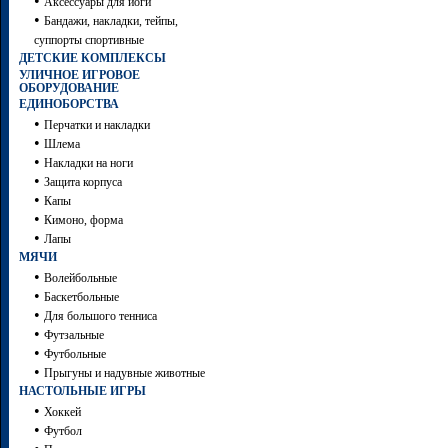
•
Аксессуары для йоги
•
Бандажи, накладки, тейпы,
суппорты спортивные
ДЕТСКИЕ КОМПЛЕКСЫ
УЛИЧНОЕ ИГРОВОЕ
ОБОРУДОВАНИЕ
ЕДИНОБОРСТВА
•
Перчатки и накладки
•
Шлема
•
Накладки на ноги
•
Защита корпуса
•
Капы
•
Кимоно, форма
•
Лапы
МЯЧИ
•
Волейбольные
•
Баскетбольные
•
Для большого тенниса
•
Футзальные
•
Футбольные
•
Прыгуны и надувные животные
НАСТОЛЬНЫЕ ИГРЫ
•
Хоккей
•
Футбол