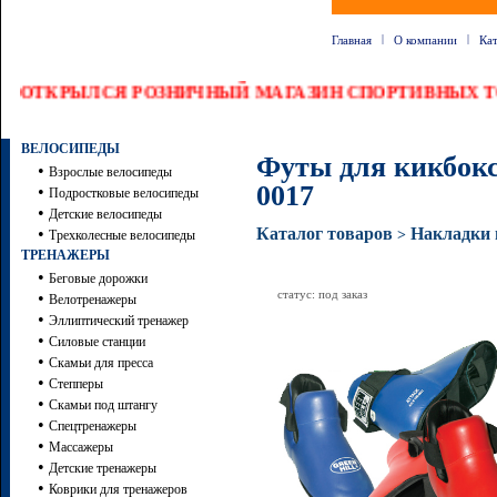
|
|
Главная
О компании
Ка
ОТКРЫЛСЯ РОЗНИЧНЫЙ МАГАЗИН СПОРТИВНЫХ ТО
ВЕЛОСИПЕДЫ
Футы для кикбок
•
Взрослые велосипеды
0017
•
Подростковые велосипеды
•
Детские велосипеды
•
Каталог товаров
Накладки 
>
Трехколесные велосипеды
ТРЕНАЖЕРЫ
•
Беговые дорожки
статус: под заказ
•
Велотренажеры
•
Эллиптический тренажер
•
Силовые станции
•
Скамьи для пресса
•
Степперы
•
Скамьи под штангу
•
Спецтренажеры
•
Массажеры
•
Детские тренажеры
•
Коврики для тренажеров