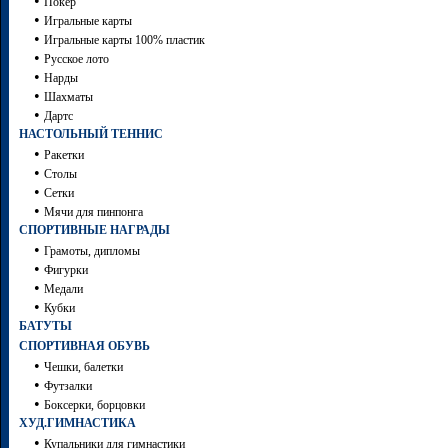
•
Покер
•
Игральные карты
•
Игральные карты 100% пластик
•
Русское лото
•
Нарды
•
Шахматы
•
Дартc
НАСТОЛЬНЫЙ ТЕННИС
•
Ракетки
•
Столы
•
Сетки
•
Мячи для пинпонга
СПОРТИВНЫЕ НАГРАДЫ
•
Грамоты, дипломы
•
Фигурки
•
Медали
•
Кубки
БАТУТЫ
СПОРТИВНАЯ ОБУВЬ
•
Чешки, балетки
•
Футзалки
•
Боксерки, борцовки
ХУД.ГИМНАСТИКА
•
Купальники для гимнастики