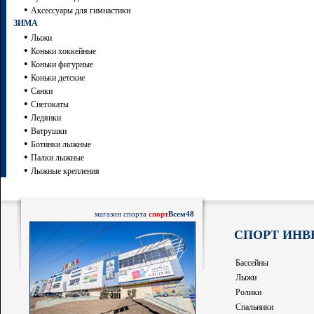
•
Аксессуары для гимнастики
ЗИМА
•
Лыжи
•
Коньки хоккейные
•
Коньки фигурные
•
Коньки детские
•
Санки
•
Снегокаты
•
Ледянки
•
Ватрушки
•
Ботинки лыжные
•
Палки лыжные
•
Лыжные крепления
магазин спорта
спорт
Всем48
СПОРТ ИНВ
Бассейны
Лыжи
Ролики
Спальники