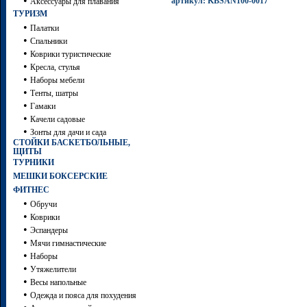
•
артикул: KBSAN100-0017
Аксессуары для плавания
ТУРИЗМ
•
Палатки
•
Спальники
•
Коврики туристические
•
Кресла, стулья
•
Наборы мебели
•
Тенты, шатры
•
Гамаки
•
Качели садовые
•
Зонты для дачи и сада
СТОЙКИ БАСКЕТБОЛЬНЫЕ,
ЩИТЫ
ТУРНИКИ
МЕШКИ БОКСЕРСКИЕ
ФИТНЕС
•
Обручи
•
Коврики
•
Эспандеры
•
Мячи гимнастические
•
Наборы
•
Утяжелители
•
Весы напольные
•
Одежда и пояса для похудения