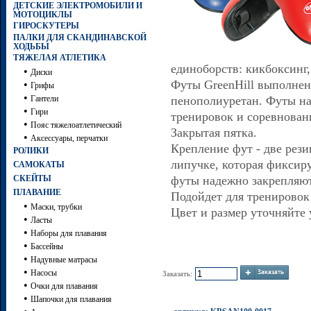
ДЕТСКИЕ ЭЛЕКТРОМОБИЛИ И
МОТОЦИКЛЫ
ГИРОСКУТЕРЫ
ПАЛКИ ДЛЯ СКАНДИНАВСКОЙ
ХОДЬБЫ
ТЯЖЕЛАЯ АТЛЕТИКА
единоборств: кикбоксинг,
•
Диски
Футы GreenHill выполнен
•
Грифы
•
Гантели
пенополиуретан. Футы на
•
Гири
тренировок и соревнован
•
Пояс тяжелоатлетический
Закрытая пятка.
•
Аксессуары, перчатки
Крепление фут - две рези
РОЛИКИ
липучке, которая фиксир
САМОКАТЫ
СКЕЙТЫ
футы надежно закрепляют
ПЛАВАНИЕ
Подойдет для тренировок
•
Маски, трубки
Цвет и размер уточняйте 
•
Ласты
•
Наборы для плавания
•
Бассейны
•
Надувные матрасы
•
Насосы
Заказать:
•
Очки для плавания
•
Шапочки для плавания