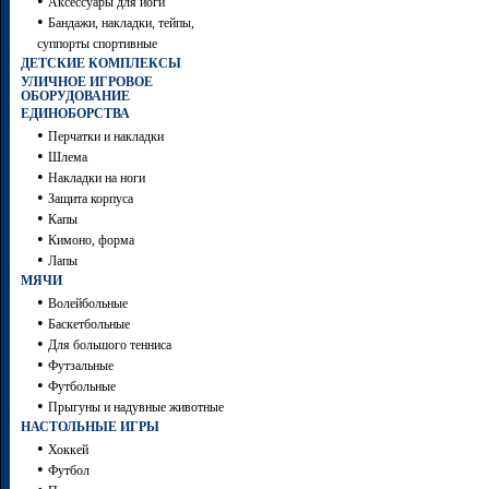
•
Аксессуары для йоги
•
Бандажи, накладки, тейпы,
суппорты спортивные
ДЕТСКИЕ КОМПЛЕКСЫ
УЛИЧНОЕ ИГРОВОЕ
ОБОРУДОВАНИЕ
ЕДИНОБОРСТВА
•
Перчатки и накладки
•
Шлема
•
Накладки на ноги
•
Защита корпуса
•
Капы
•
Кимоно, форма
•
Лапы
МЯЧИ
•
Волейбольные
•
Баскетбольные
•
Для большого тенниса
•
Футзальные
•
Футбольные
•
Прыгуны и надувные животные
НАСТОЛЬНЫЕ ИГРЫ
•
Хоккей
•
Футбол