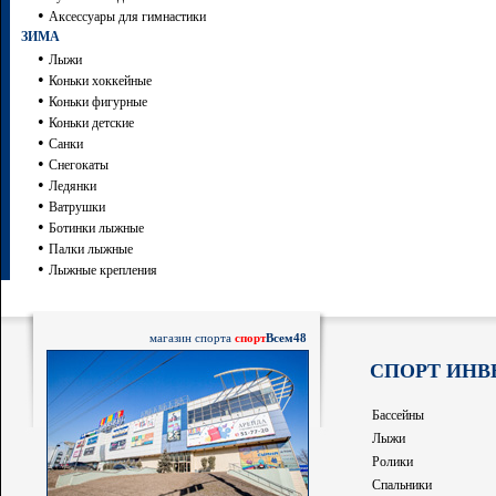
•
Аксессуары для гимнастики
ЗИМА
•
Лыжи
•
Коньки хоккейные
•
Коньки фигурные
•
Коньки детские
•
Санки
•
Снегокаты
•
Ледянки
•
Ватрушки
•
Ботинки лыжные
•
Палки лыжные
•
Лыжные крепления
магазин спорта
спорт
Всем48
СПОРТ ИНВ
Бассейны
Лыжи
Ролики
Спальники