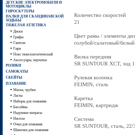
ДЕТСКИЕ ЭЛЕКТРОМОБИЛИ И
МОТОЦИКЛЫ
ГИРОСКУТЕРЫ
Количество скоростей
ПАЛКИ ДЛЯ СКАНДИНАВСКОЙ
ХОДЬБЫ
21
ТЯЖЕЛАЯ АТЛЕТИКА
•
Диски
Цвет рамы / элементы ди
•
Грифы
•
голубой/салатовый/белый
Гантели
•
Гири
•
Пояс тяжелоатлетический
Вилка передняя
•
Аксессуары, перчатки
SR SUNTOUR XCT, ход 
РОЛИКИ
САМОКАТЫ
Рулевая колонка
СКЕЙТЫ
ПЛАВАНИЕ
FEIMIN, сталь
•
Маски, трубки
•
Ласты
Каретка
•
Наборы для плавания
FEIMIN, картридж
•
Бассейны
•
Надувные матрасы
•
Система
Насосы
•
Очки для плавания
SR SUNTOUR, сталь, 22/
•
Шапочки для плавания