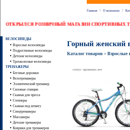
|
|
Главная
О компании
Ка
ОТКРЫЛСЯ РОЗНИЧНЫЙ МАГАЗИН СПОРТИВНЫХ ТО
ВЕЛОСИПЕДЫ
Горный женский в
•
Взрослые велосипеды
•
Подростковые велосипеды
Каталог товаров
Взрослые 
>
•
Детские велосипеды
•
Трехколесные велосипеды
ТРЕНАЖЕРЫ
статус: временно нет
•
Беговые дорожки
•
Велотренажеры
•
Эллиптический тренажер
•
Силовые станции
•
Скамьи для пресса
•
Степперы
•
Скамьи под штангу
•
Спецтренажеры
•
Массажеры
•
Детские тренажеры
•
Коврики для тренажеров