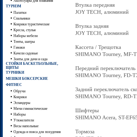
•
Аксессуары для плавания
Втулка передняя
ТУРИЗМ
JOY TECH, алюминий
•
Палатки
•
Спальники
•
Коврики туристические
Втулка задняя
•
Кресла, стулья
JOY TECH, алюминий
•
Наборы мебели
•
Тенты, шатры
Кассета / Трещотка
•
Гамаки
•
Качели садовые
SHIMANO Tourney, MF-T
•
Зонты для дачи и сада
СТОЙКИ БАСКЕТБОЛЬНЫЕ,
Передний переключатель 
ЩИТЫ
ТУРНИКИ
SHIMANO Tourney, FD-T
МЕШКИ БОКСЕРСКИЕ
ФИТНЕС
Задний переключатель ск
•
Обручи
SHIMANO Tourney, RD-
•
Коврики
•
Эспандеры
•
Мячи гимнастические
Шифтеры
•
Наборы
SHIMANO Acera, ST-EF6
•
Утяжелители
•
Весы напольные
Тормоза
•
Одежда и пояса для похудения