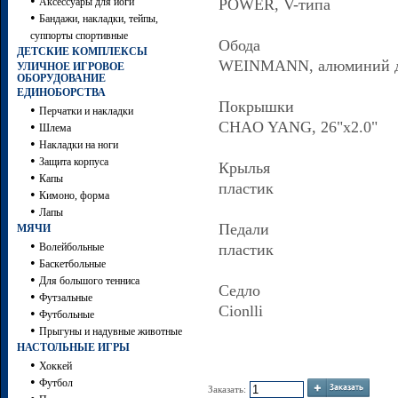
•
Аксессуары для йоги
POWER, V-типа
•
Бандажи, накладки, тейпы,
суппорты спортивные
Обода
ДЕТСКИЕ КОМПЛЕКСЫ
WEINMANN, алюминий 
УЛИЧНОЕ ИГРОВОЕ
ОБОРУДОВАНИЕ
ЕДИНОБОРСТВА
Покрышки
•
Перчатки и накладки
CHAO YANG, 26"x2.0"
•
Шлема
•
Накладки на ноги
•
Защита корпуса
Крылья
•
Капы
пластик
•
Кимоно, форма
•
Лапы
Педали
МЯЧИ
•
Волейбольные
пластик
•
Баскетбольные
•
Для большого тенниса
Седло
•
Футзальные
Cionlli
•
Футбольные
•
Прыгуны и надувные животные
НАСТОЛЬНЫЕ ИГРЫ
•
Хоккей
•
Футбол
Заказать: