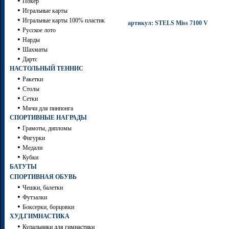
•
Покер
•
Игральные карты
•
Игральные карты 100% пластик
артикул: STELS Miss 7100 V
•
Русское лото
•
Нарды
•
Шахматы
•
Дартc
НАСТОЛЬНЫЙ ТЕННИС
•
Ракетки
•
Столы
•
Сетки
•
Мячи для пинпонга
СПОРТИВНЫЕ НАГРАДЫ
•
Грамоты, дипломы
•
Фигурки
•
Медали
•
Кубки
БАТУТЫ
СПОРТИВНАЯ ОБУВЬ
•
Чешки, балетки
•
Футзалки
•
Боксерки, борцовки
ХУД.ГИМНАСТИКА
•
Купальники для гимнастики