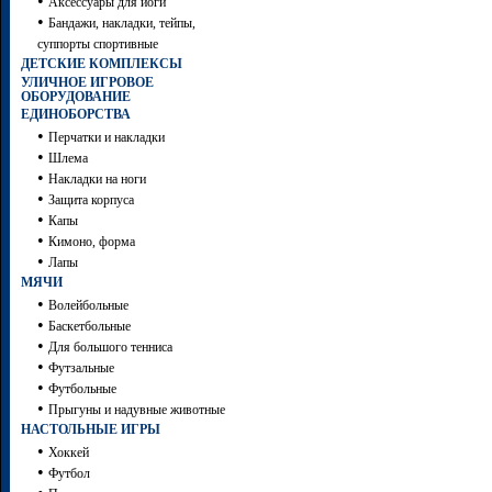
•
Аксессуары для йоги
•
Бандажи, накладки, тейпы,
суппорты спортивные
ДЕТСКИЕ КОМПЛЕКСЫ
УЛИЧНОЕ ИГРОВОЕ
ОБОРУДОВАНИЕ
ЕДИНОБОРСТВА
•
Перчатки и накладки
•
Шлема
•
Накладки на ноги
•
Защита корпуса
•
Капы
•
Кимоно, форма
•
Лапы
МЯЧИ
•
Волейбольные
•
Баскетбольные
•
Для большого тенниса
•
Футзальные
•
Футбольные
•
Прыгуны и надувные животные
НАСТОЛЬНЫЕ ИГРЫ
•
Хоккей
•
Футбол