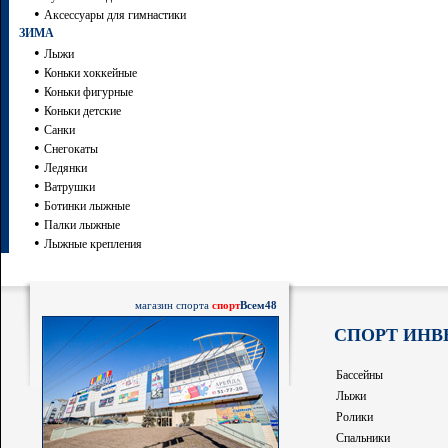
•
Аксессуары для гимнастики
ЗИМА
•
Лыжи
•
Коньки хоккейные
•
Коньки фигурные
•
Коньки детские
•
Санки
•
Снегокаты
•
Ледянки
•
Ватрушки
•
Ботинки лыжные
•
Палки лыжные
•
Лыжные крепления
магазин спорта
спорт
Всем48
СПОРТ ИНВ
Бассейны
Лыжи
Ролики
Спальники