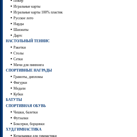
•
Покер
•
Игральные карты
•
Игральные карты 100% пластик
•
Русское лото
•
Нарды
•
Шахматы
•
Дартc
НАСТОЛЬНЫЙ ТЕННИС
•
Ракетки
•
Столы
•
Сетки
•
Мячи для пинпонга
СПОРТИВНЫЕ НАГРАДЫ
•
Грамоты, дипломы
•
Фигурки
•
Медали
•
Кубки
БАТУТЫ
СПОРТИВНАЯ ОБУВЬ
•
Чешки, балетки
•
Футзалки
•
Боксерки, борцовки
ХУД.ГИМНАСТИКА
•
Купальники для гимнастики