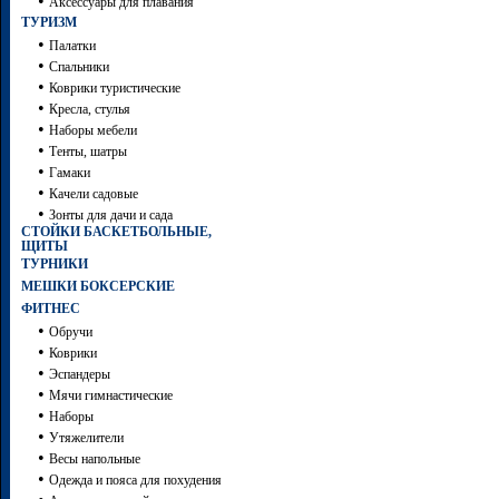
•
Аксессуары для плавания
ТУРИЗМ
•
Палатки
•
Спальники
•
Коврики туристические
•
Кресла, стулья
•
Наборы мебели
•
Тенты, шатры
•
Гамаки
•
Качели садовые
•
Зонты для дачи и сада
СТОЙКИ БАСКЕТБОЛЬНЫЕ,
ЩИТЫ
ТУРНИКИ
МЕШКИ БОКСЕРСКИЕ
ФИТНЕС
•
Обручи
•
Коврики
•
Эспандеры
•
Мячи гимнастические
•
Наборы
•
Утяжелители
•
Весы напольные
•
Одежда и пояса для похудения