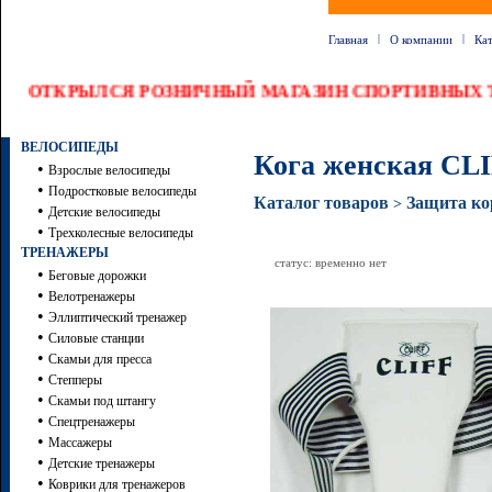
|
|
Главная
О компании
Ка
ОТКРЫЛСЯ РОЗНИЧНЫЙ МАГАЗИН СПОРТИВНЫХ Т
ВЕЛОСИПЕДЫ
Кога женская CLI
•
Взрослые велосипеды
•
Подростковые велосипеды
Каталог товаров
Защита ко
>
•
Детские велосипеды
•
Трехколесные велосипеды
ТРЕНАЖЕРЫ
статус: временно нет
•
Беговые дорожки
•
Велотренажеры
•
Эллиптический тренажер
•
Силовые станции
•
Скамьи для пресса
•
Степперы
•
Скамьи под штангу
•
Спецтренажеры
•
Массажеры
•
Детские тренажеры
•
Коврики для тренажеров