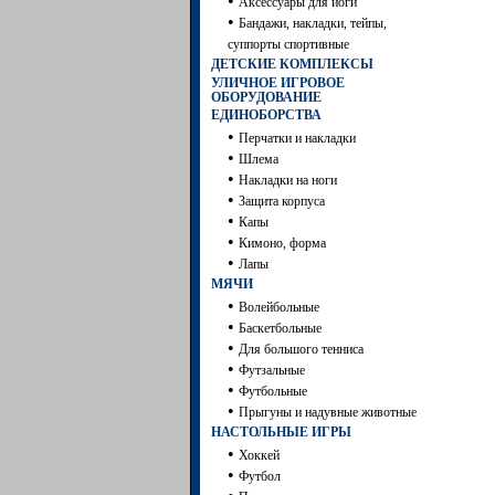
•
Аксессуары для йоги
•
Бандажи, накладки, тейпы,
суппорты спортивные
ДЕТСКИЕ КОМПЛЕКСЫ
УЛИЧНОЕ ИГРОВОЕ
ОБОРУДОВАНИЕ
ЕДИНОБОРСТВА
•
Перчатки и накладки
•
Шлема
•
Накладки на ноги
•
Защита корпуса
•
Капы
•
Кимоно, форма
•
Лапы
МЯЧИ
•
Волейбольные
•
Баскетбольные
•
Для большого тенниса
•
Футзальные
•
Футбольные
•
Прыгуны и надувные животные
НАСТОЛЬНЫЕ ИГРЫ
•
Хоккей
•
Футбол