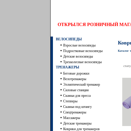
ОТКРЫЛСЯ РОЗНИЧНЫЙ МА
ВЕЛОСИПЕДЫ
Коври
•
Взрослые велосипеды
•
Подростковые велосипеды
Каталог 
•
Детские велосипеды
•
Трехколесные велосипеды
стату
ТРЕНАЖЕРЫ
•
Беговые дорожки
•
Велотренажеры
•
Эллиптический тренажер
•
Силовые станции
•
Скамьи для пресса
•
Степперы
•
Скамьи под штангу
•
Спецтренажеры
•
Массажеры
•
Детские тренажеры
•
Коврики для тренажеров