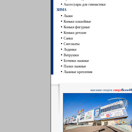
•
Аксессуары для гимнастики
ЗИМА
•
Лыжи
•
Коньки хоккейные
•
Коньки фигурные
•
Коньки детские
•
Санки
•
Снегокаты
•
Ледянки
•
Ватрушки
•
Ботинки лыжные
•
Палки лыжные
•
Лыжные крепления
магазин спорта
спорт
Всем4