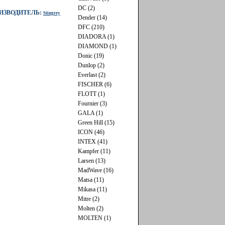
DC (2)
ИЗВОДИТЕЛЬ:
Stingrey
Dender (14)
DFC (210)
DIADORA (1)
DIAMOND (1)
Donic (19)
Dunlop (2)
Everlast (2)
FISCHER (6)
FLOTT (1)
Fournier (3)
GALA (1)
Green Hill (15)
ICON (46)
INTEX (41)
Kampfer (11)
Larsen (13)
MadWave (16)
Matsa (11)
Mikasa (11)
Mitre (2)
Molten (2)
MOLTEN (1)