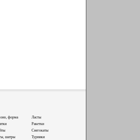
оно, форма
Ласты
атки
Ракетки
йты
Снегокаты
ты, шатры
Турники