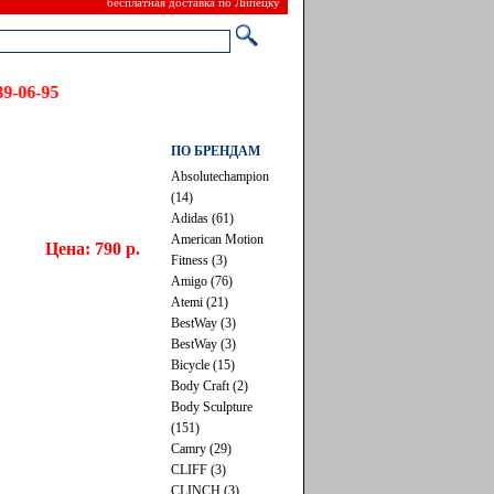
бесплатная доставка по Липецку
: 39-06-95
ПО БРЕНДАМ
Absolutechampion
(14)
Adidas (61)
American Motion
Цена: 790 р.
Fitness (3)
Amigo (76)
Atemi (21)
BestWay (3)
BestWay (3)
Bicycle (15)
Body Craft (2)
Body Sculpture
(151)
Camry (29)
CLIFF (3)
CLINCH (3)