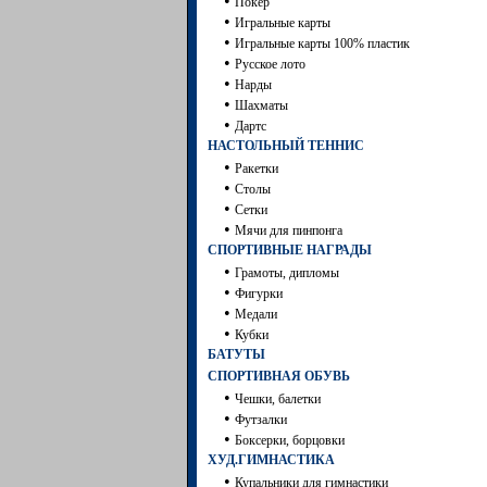
•
Покер
•
Игральные карты
•
Игральные карты 100% пластик
•
Русское лото
•
Нарды
•
Шахматы
•
Дартc
НАСТОЛЬНЫЙ ТЕННИС
•
Ракетки
•
Столы
•
Сетки
•
Мячи для пинпонга
СПОРТИВНЫЕ НАГРАДЫ
•
Грамоты, дипломы
•
Фигурки
•
Медали
•
Кубки
БАТУТЫ
СПОРТИВНАЯ ОБУВЬ
•
Чешки, балетки
•
Футзалки
•
Боксерки, борцовки
ХУД.ГИМНАСТИКА
•
Купальники для гимнастики