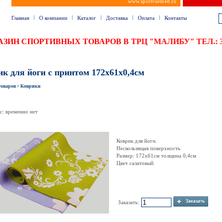
www.sportvsem48.ru
|
|
|
|
|
Главная
О компании
Каталог
Доставка
Оплата
Контакты
ГАЗИН СПОРТИВНЫХ ТОВАРОВ В ТРЦ "МАЛИБУ" ТЕЛ.
к для йоги с принтом 172х61х0,4см
товаров
Коврики
>
с: временно нет
Коврик для йоги.
Нескользящая поверхность
Размер: 172х61см толщина 0,4см
Цвет салатовый
Заказать: