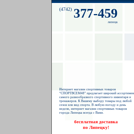
377-459
(4742)
липецк
Интернет магазин спортивных товаров
“СПОРТВСЕМ48” предлагает широкий ассортимен
самого разнообразного спортивного инвентаря и
тренажеров. К Вашему выбору товары под любой
сезон или вид спорта. В любую погоду и день
недели, интернет магазин спортивных товаров
города Липецка всегда с Вами.
бесплатная доставка
по Липецку!