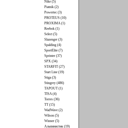
Nike (5)
Piatnik (2)
Powertec (3)
PROTEUS (10)
PROXIMA (1)
Reebok (1)
Select (5)
Slazenger (3)
Spalding (4)
SportElite (7)
Sprinter (37)
SPX (34)
STARFIT (27)
Start Line (19)
Stiga (3)
Stingrey (486)
TAPOUT (1)
TISA (4)
Torres (36)
TT (15)
WadWave (2)
Wilson (5)
Winner (5)
Альпинистик (19)