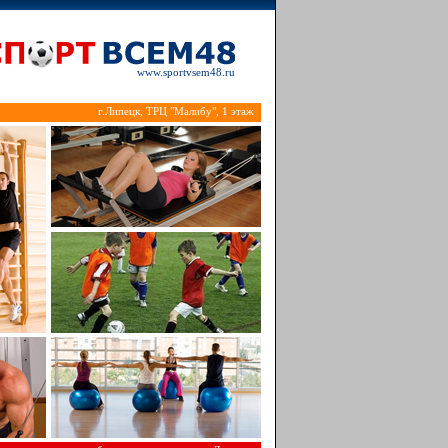
www.sportvsem48.ru
г.Липецк, ТРЦ "Малибу", 1 этаж