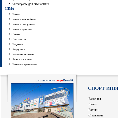
•
Аксессуары для гимнастики
ЗИМА
•
Лыжи
•
Коньки хоккейные
•
Коньки фигурные
•
Коньки детские
•
Санки
•
Снегокаты
•
Ледянки
•
Ватрушки
•
Ботинки лыжные
•
Палки лыжные
•
Лыжные крепления
магазин спорта
спорт
Всем48
СПОРТ ИНВ
Бассейны
Лыжи
Ролики
Спальники