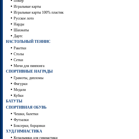
•
Покер
•
Игральные карты
•
Игральные карты 100% пластик
•
Русское лото
•
Нарды
•
Шахматы
•
Дартc
НАСТОЛЬНЫЙ ТЕННИС
•
Ракетки
•
Столы
•
Сетки
•
Мячи для пинпонга
СПОРТИВНЫЕ НАГРАДЫ
•
Грамоты, дипломы
•
Фигурки
•
Медали
•
Кубки
БАТУТЫ
СПОРТИВНАЯ ОБУВЬ
•
Чешки, балетки
•
Футзалки
•
Боксерки, борцовки
ХУД.ГИМНАСТИКА
•
Купальники для гимнастики