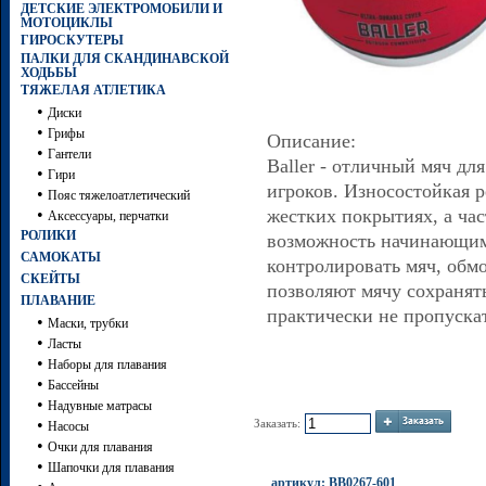
ДЕТСКИЕ ЭЛЕКТРОМОБИЛИ И
МОТОЦИКЛЫ
ГИРОСКУТЕРЫ
ПАЛКИ ДЛЯ СКАНДИНАВСКОЙ
ХОДЬБЫ
ТЯЖЕЛАЯ АТЛЕТИКА
•
Диски
•
Грифы
Описание:
•
Гантели
Baller - отличный мяч д
•
Гири
игроков. Износостойкая р
•
Пояс тяжелоатлетический
•
жестких покрытиях, а час
Аксессуары, перчатки
РОЛИКИ
возможность начинающим
САМОКАТЫ
контролировать мяч, обм
СКЕЙТЫ
позволяют мячу сохранять
ПЛАВАНИЕ
практически не пропускат
•
Маски, трубки
•
Ласты
•
Наборы для плавания
•
Бассейны
•
Надувные матрасы
•
Заказать:
Насосы
•
Очки для плавания
•
Шапочки для плавания
артикул: BB0267-601