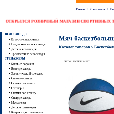
|
|
Главная
О компании
Ка
ОТКРЫЛСЯ РОЗНИЧНЫЙ МАГАЗИН СПОРТИВНЫХ Т
ВЕЛОСИПЕДЫ
Мяч баскетбольны
•
Взрослые велосипеды
•
Подростковые велосипеды
Каталог товаров
Баскетбол
>
•
Детские велосипеды
•
Трехколесные велосипеды
ТРЕНАЖЕРЫ
статус: временно нет
•
Беговые дорожки
•
Велотренажеры
•
Эллиптический тренажер
•
Силовые станции
•
Скамьи для пресса
•
Степперы
•
Скамьи под штангу
•
Спецтренажеры
•
Массажеры
•
Детские тренажеры
•
Коврики для тренажеров