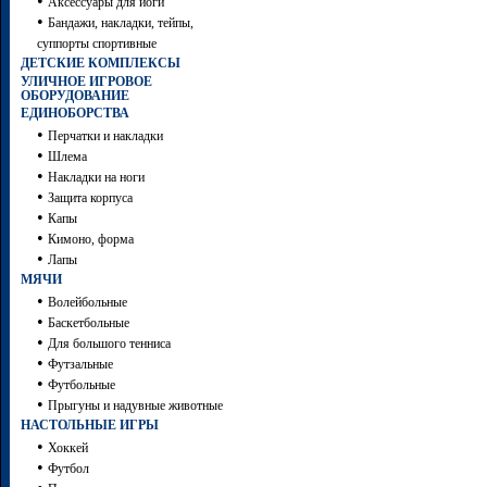
•
Аксессуары для йоги
•
Бандажи, накладки, тейпы,
суппорты спортивные
ДЕТСКИЕ КОМПЛЕКСЫ
УЛИЧНОЕ ИГРОВОЕ
ОБОРУДОВАНИЕ
ЕДИНОБОРСТВА
•
Перчатки и накладки
•
Шлема
•
Накладки на ноги
•
Защита корпуса
•
Капы
•
Кимоно, форма
•
Лапы
МЯЧИ
•
Волейбольные
•
Баскетбольные
•
Для большого тенниса
•
Футзальные
•
Футбольные
•
Прыгуны и надувные животные
НАСТОЛЬНЫЕ ИГРЫ
•
Хоккей
•
Футбол