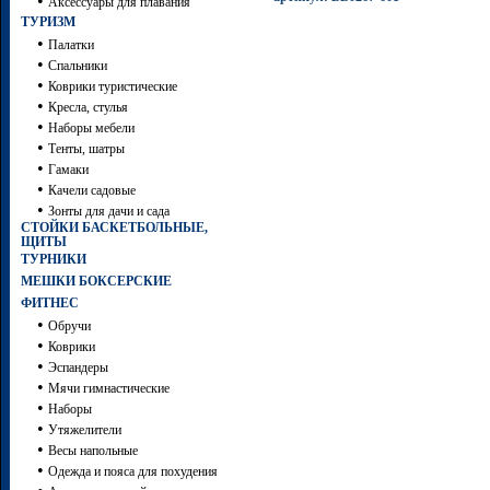
•
Аксессуары для плавания
ТУРИЗМ
•
Палатки
•
Спальники
•
Коврики туристические
•
Кресла, стулья
•
Наборы мебели
•
Тенты, шатры
•
Гамаки
•
Качели садовые
•
Зонты для дачи и сада
СТОЙКИ БАСКЕТБОЛЬНЫЕ,
ЩИТЫ
ТУРНИКИ
МЕШКИ БОКСЕРСКИЕ
ФИТНЕС
•
Обручи
•
Коврики
•
Эспандеры
•
Мячи гимнастические
•
Наборы
•
Утяжелители
•
Весы напольные
•
Одежда и пояса для похудения