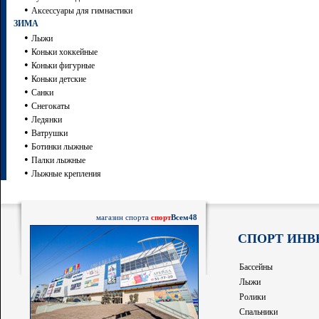
•
Аксессуары для гимнастики
ЗИМА
•
Лыжи
•
Коньки хоккейные
•
Коньки фигурные
•
Коньки детские
•
Санки
•
Снегокаты
•
Ледянки
•
Ватрушки
•
Ботинки лыжные
•
Палки лыжные
•
Лыжные крепления
магазин спорта
спорт
Всем48
СПОРТ ИНВ
Бассейны
Лыжи
Ролики
Спальники