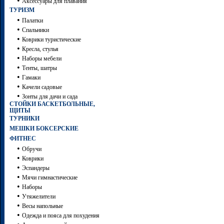
•
Аксессуары для плавания
ТУРИЗМ
•
Палатки
•
Спальники
•
Коврики туристические
•
Кресла, стулья
•
Наборы мебели
•
Тенты, шатры
•
Гамаки
•
Качели садовые
•
Зонты для дачи и сада
СТОЙКИ БАСКЕТБОЛЬНЫЕ,
ЩИТЫ
ТУРНИКИ
МЕШКИ БОКСЕРСКИЕ
ФИТНЕС
•
Обручи
•
Коврики
•
Эспандеры
•
Мячи гимнастические
•
Наборы
•
Утяжелители
•
Весы напольные
•
Одежда и пояса для похудения