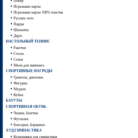
•
Покер
•
Игральные карты
•
Игральные карты 100% пластик
•
Русское лото
•
Нарды
•
Шахматы
•
Дартc
НАСТОЛЬНЫЙ ТЕННИС
•
Ракетки
•
Столы
•
Сетки
•
Мячи для пинпонга
СПОРТИВНЫЕ НАГРАДЫ
•
Грамоты, дипломы
•
Фигурки
•
Медали
•
Кубки
БАТУТЫ
СПОРТИВНАЯ ОБУВЬ
•
Чешки, балетки
•
Футзалки
•
Боксерки, борцовки
ХУД.ГИМНАСТИКА
•
Купальники для гимнастики