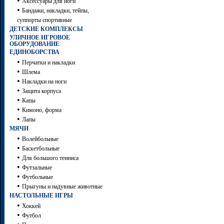
•
Аксессуары для йоги
•
Бандажи, накладки, тейпы,
суппорты спортивные
ДЕТСКИЕ КОМПЛЕКСЫ
УЛИЧНОЕ ИГРОВОЕ
ОБОРУДОВАНИЕ
ЕДИНОБОРСТВА
•
Перчатки и накладки
•
Шлема
•
Накладки на ноги
•
Защита корпуса
•
Капы
•
Кимоно, форма
•
Лапы
МЯЧИ
•
Волейбольные
•
Баскетбольные
•
Для большого тенниса
•
Футзальные
•
Футбольные
•
Прыгуны и надувные животные
НАСТОЛЬНЫЕ ИГРЫ
•
Хоккей
•
Футбол