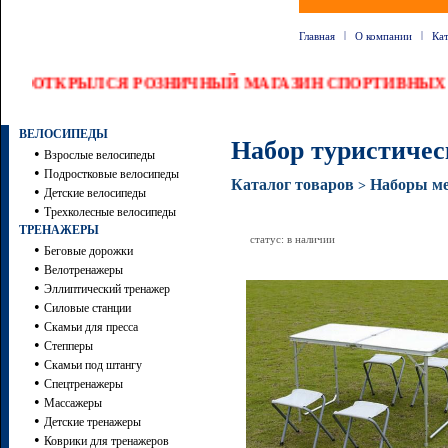
|
|
Главная
О компании
Ка
ОТКРЫЛСЯ РОЗНИЧНЫЙ МАГАЗИН СПОРТИВНЫХ Т
ВЕЛОСИПЕДЫ
Набор туристичес
•
Взрослые велосипеды
•
Подростковые велосипеды
Каталог товаров
Наборы м
>
•
Детские велосипеды
•
Трехколесные велосипеды
ТРЕНАЖЕРЫ
статус: в наличии
•
Беговые дорожки
•
Велотренажеры
•
Эллиптический тренажер
•
Силовые станции
•
Скамьи для пресса
•
Степперы
•
Скамьи под штангу
•
Спецтренажеры
•
Массажеры
•
Детские тренажеры
•
Коврики для тренажеров