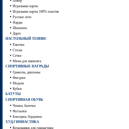
•
Покер
•
Игральные карты
•
Игральные карты 100% пластик
•
Русское лото
•
Нарды
•
Шахматы
•
Дартc
НАСТОЛЬНЫЙ ТЕННИС
•
Ракетки
•
Столы
•
Сетки
•
Мячи для пинпонга
СПОРТИВНЫЕ НАГРАДЫ
•
Грамоты, дипломы
•
Фигурки
•
Медали
•
Кубки
БАТУТЫ
СПОРТИВНАЯ ОБУВЬ
•
Чешки, балетки
•
Футзалки
•
Боксерки, борцовки
ХУД.ГИМНАСТИКА
•
Купальники для гимнастики