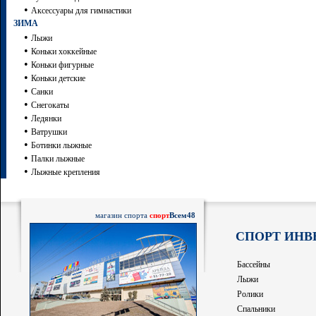
•
Аксессуары для гимнастики
ЗИМА
•
Лыжи
•
Коньки хоккейные
•
Коньки фигурные
•
Коньки детские
•
Санки
•
Снегокаты
•
Ледянки
•
Ватрушки
•
Ботинки лыжные
•
Палки лыжные
•
Лыжные крепления
магазин спорта
спорт
Всем48
СПОРТ ИНВ
Бассейны
Лыжи
Ролики
Спальники