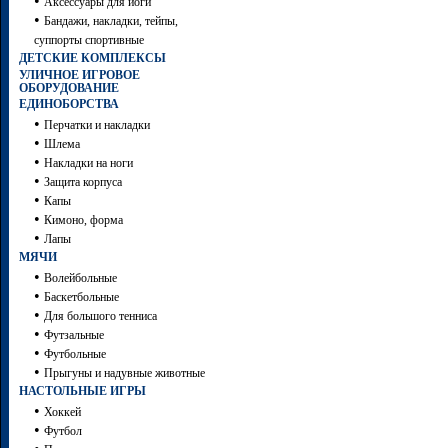
•
Аксессуары для йоги
•
Бандажи, накладки, тейпы,
суппорты спортивные
ДЕТСКИЕ КОМПЛЕКСЫ
УЛИЧНОЕ ИГРОВОЕ
ОБОРУДОВАНИЕ
ЕДИНОБОРСТВА
•
Перчатки и накладки
•
Шлема
•
Накладки на ноги
•
Защита корпуса
•
Капы
•
Кимоно, форма
•
Лапы
МЯЧИ
•
Волейбольные
•
Баскетбольные
•
Для большого тенниса
•
Футзальные
•
Футбольные
•
Прыгуны и надувные животные
НАСТОЛЬНЫЕ ИГРЫ
•
Хоккей
•
Футбол