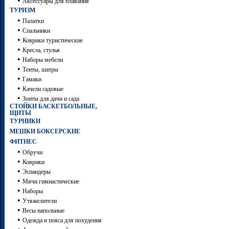
•
Аксессуары для плавания
ТУРИЗМ
•
Палатки
•
Спальники
•
Коврики туристические
•
Кресла, стулья
•
Наборы мебели
•
Тенты, шатры
•
Гамаки
•
Качели садовые
•
Зонты для дачи и сада
СТОЙКИ БАСКЕТБОЛЬНЫЕ,
ЩИТЫ
ТУРНИКИ
МЕШКИ БОКСЕРСКИЕ
ФИТНЕС
•
Обручи
•
Коврики
•
Эспандеры
•
Мячи гимнастические
•
Наборы
•
Утяжелители
•
Весы напольные
•
Одежда и пояса для похудения