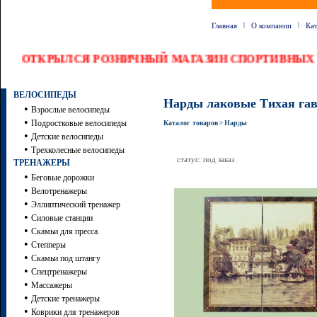
|
|
Главная
О компании
Ка
ОТКРЫЛСЯ РОЗНИЧНЫЙ МАГАЗИН СПОРТИВНЫХ Т
ВЕЛОСИПЕДЫ
Нарды лаковые Тихая га
•
Взрослые велосипеды
•
Подростковые велосипеды
Каталог товаров
Нарды
>
•
Детские велосипеды
•
Трехколесные велосипеды
статус: под заказ
ТРЕНАЖЕРЫ
•
Беговые дорожки
•
Велотренажеры
•
Эллиптический тренажер
•
Силовые станции
•
Скамьи для пресса
•
Степперы
•
Скамьи под штангу
•
Спецтренажеры
•
Массажеры
•
Детские тренажеры
•
Коврики для тренажеров