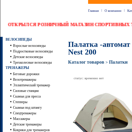
|
|
Главная
О компании
Ка
ОТКРЫЛСЯ РОЗНИЧНЫЙ МАГАЗИН СПОРТИВНЫХ Т
ВЕЛОСИПЕДЫ
Палатка -автомат 
•
Взрослые велосипеды
Nest 200
•
Подростковые велосипеды
•
Детские велосипеды
•
Каталог товаров
Палатки
>
Трехколесные велосипеды
ТРЕНАЖЕРЫ
•
Беговые дорожки
статус: временно нет
•
Велотренажеры
•
Эллиптический тренажер
•
Силовые станции
•
Скамьи для пресса
•
Степперы
•
Скамьи под штангу
•
Спецтренажеры
•
Массажеры
•
Детские тренажеры
•
Коврики для тренажеров