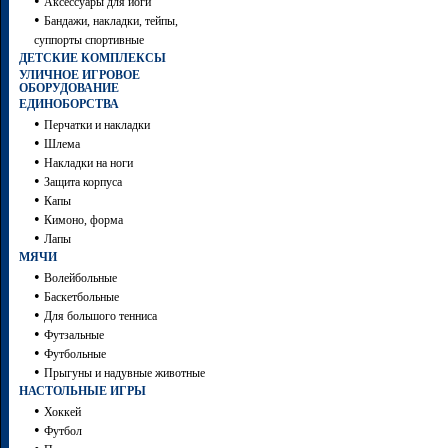
•
Аксессуары для йоги
•
Бандажи, накладки, тейпы,
суппорты спортивные
ДЕТСКИЕ КОМПЛЕКСЫ
УЛИЧНОЕ ИГРОВОЕ
ОБОРУДОВАНИЕ
ЕДИНОБОРСТВА
•
Перчатки и накладки
•
Шлема
•
Накладки на ноги
•
Защита корпуса
•
Капы
•
Кимоно, форма
•
Лапы
МЯЧИ
•
Волейбольные
•
Баскетбольные
•
Для большого тенниса
•
Футзальные
•
Футбольные
•
Прыгуны и надувные животные
НАСТОЛЬНЫЕ ИГРЫ
•
Хоккей
•
Футбол