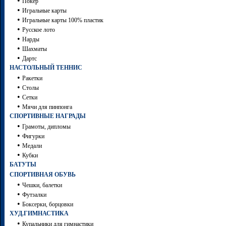
•
Покер
•
Игральные карты
•
Игральные карты 100% пластик
•
Русское лото
•
Нарды
•
Шахматы
•
Дартc
НАСТОЛЬНЫЙ ТЕННИС
•
Ракетки
•
Столы
•
Сетки
•
Мячи для пинпонга
СПОРТИВНЫЕ НАГРАДЫ
•
Грамоты, дипломы
•
Фигурки
•
Медали
•
Кубки
БАТУТЫ
СПОРТИВНАЯ ОБУВЬ
•
Чешки, балетки
•
Футзалки
•
Боксерки, борцовки
ХУД.ГИМНАСТИКА
•
Купальники для гимнастики