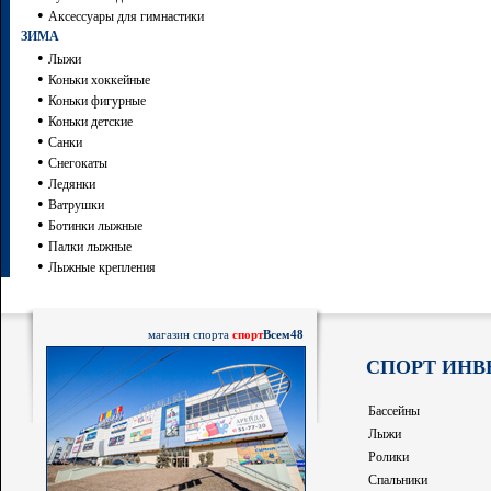
•
Аксессуары для гимнастики
ЗИМА
•
Лыжи
•
Коньки хоккейные
•
Коньки фигурные
•
Коньки детские
•
Санки
•
Снегокаты
•
Ледянки
•
Ватрушки
•
Ботинки лыжные
•
Палки лыжные
•
Лыжные крепления
магазин спорта
спорт
Всем48
СПОРТ ИНВ
Бассейны
Лыжи
Ролики
Спальники