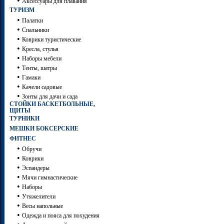
•
Аксессуары для плавания
ТУРИЗМ
•
Палатки
•
Спальники
•
Коврики туристические
•
Кресла, стулья
•
Наборы мебели
•
Тенты, шатры
•
Гамаки
•
Качели садовые
•
Зонты для дачи и сада
СТОЙКИ БАСКЕТБОЛЬНЫЕ,
ЩИТЫ
ТУРНИКИ
МЕШКИ БОКСЕРСКИЕ
ФИТНЕС
•
Обручи
•
Коврики
•
Эспандеры
•
Мячи гимнастические
•
Наборы
•
Утяжелители
•
Весы напольные
•
Одежда и пояса для похудения