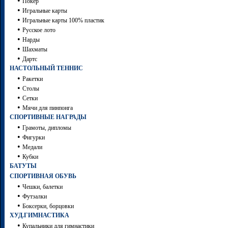
•
Покер
•
Игральные карты
•
Игральные карты 100% пластик
•
Русское лото
•
Нарды
•
Шахматы
•
Дартc
НАСТОЛЬНЫЙ ТЕННИС
•
Ракетки
•
Столы
•
Сетки
•
Мячи для пинпонга
СПОРТИВНЫЕ НАГРАДЫ
•
Грамоты, дипломы
•
Фигурки
•
Медали
•
Кубки
БАТУТЫ
СПОРТИВНАЯ ОБУВЬ
•
Чешки, балетки
•
Футзалки
•
Боксерки, борцовки
ХУД.ГИМНАСТИКА
•
Купальники для гимнастики