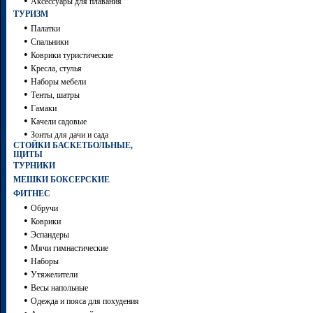
•
Аксессуары для плавания
ТУРИЗМ
•
Палатки
•
Спальники
•
Коврики туристические
•
Кресла, стулья
•
Наборы мебели
•
Тенты, шатры
•
Гамаки
•
Качели садовые
•
Зонты для дачи и сада
СТОЙКИ БАСКЕТБОЛЬНЫЕ,
ЩИТЫ
ТУРНИКИ
МЕШКИ БОКСЕРСКИЕ
ФИТНЕС
•
Обручи
•
Коврики
•
Эспандеры
•
Мячи гимнастические
•
Наборы
•
Утяжелители
•
Весы напольные
•
Одежда и пояса для похудения