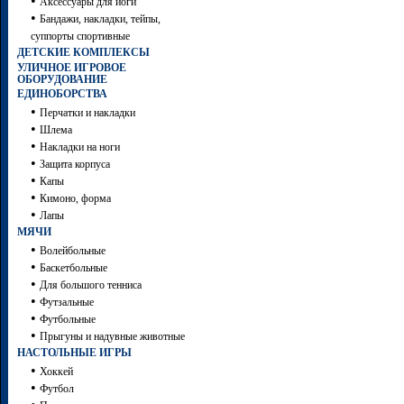
•
Аксессуары для йоги
•
Бандажи, накладки, тейпы,
суппорты спортивные
ДЕТСКИЕ КОМПЛЕКСЫ
УЛИЧНОЕ ИГРОВОЕ
ОБОРУДОВАНИЕ
ЕДИНОБОРСТВА
•
Перчатки и накладки
•
Шлема
•
Накладки на ноги
•
Защита корпуса
•
Капы
•
Кимоно, форма
•
Лапы
МЯЧИ
•
Волейбольные
•
Баскетбольные
•
Для большого тенниса
•
Футзальные
•
Футбольные
•
Прыгуны и надувные животные
НАСТОЛЬНЫЕ ИГРЫ
•
Хоккей
•
Футбол