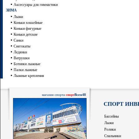
•
Аксессуары для гимнастики
ЗИМА
•
Лыжи
•
Коньки хоккейные
•
Коньки фигурные
•
Коньки детские
•
Санки
•
Снегокаты
•
Ледянки
•
Ватрушки
•
Ботинки лыжные
•
Палки лыжные
•
Лыжные крепления
магазин спорта
спорт
Всем48
СПОРТ ИНВ
Бассейны
Лыжи
Ролики
Спальники