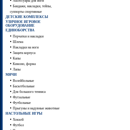
•
Аксессуары для йоги
•
Бандажи, накладки, тейпы,
суппорты спортивные
ДЕТСКИЕ КОМПЛЕКСЫ
УЛИЧНОЕ ИГРОВОЕ
ОБОРУДОВАНИЕ
ЕДИНОБОРСТВА
•
Перчатки и накладки
•
Шлема
•
Накладки на ноги
•
Защита корпуса
•
Капы
•
Кимоно, форма
•
Лапы
МЯЧИ
•
Волейбольные
•
Баскетбольные
•
Для большого тенниса
•
Футзальные
•
Футбольные
•
Прыгуны и надувные животные
НАСТОЛЬНЫЕ ИГРЫ
•
Хоккей
•
Футбол