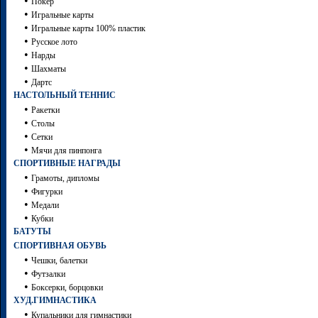
•
Покер
•
Игральные карты
•
Игральные карты 100% пластик
•
Русское лото
•
Нарды
•
Шахматы
•
Дартc
НАСТОЛЬНЫЙ ТЕННИС
•
Ракетки
•
Столы
•
Сетки
•
Мячи для пинпонга
СПОРТИВНЫЕ НАГРАДЫ
•
Грамоты, дипломы
•
Фигурки
•
Медали
•
Кубки
БАТУТЫ
СПОРТИВНАЯ ОБУВЬ
•
Чешки, балетки
•
Футзалки
•
Боксерки, борцовки
ХУД.ГИМНАСТИКА
•
Купальники для гимнастики