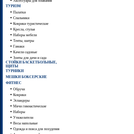
•
Аксессуары для плавания
ТУРИЗМ
•
Палатки
•
Спальники
•
Коврики туристические
•
Кресла, стулья
•
Наборы мебели
•
Тенты, шатры
•
Гамаки
•
Качели садовые
•
Зонты для дачи и сада
СТОЙКИ БАСКЕТБОЛЬНЫЕ,
ЩИТЫ
ТУРНИКИ
МЕШКИ БОКСЕРСКИЕ
ФИТНЕС
•
Обручи
•
Коврики
•
Эспандеры
•
Мячи гимнастические
•
Наборы
•
Утяжелители
•
Весы напольные
•
Одежда и пояса для похудения