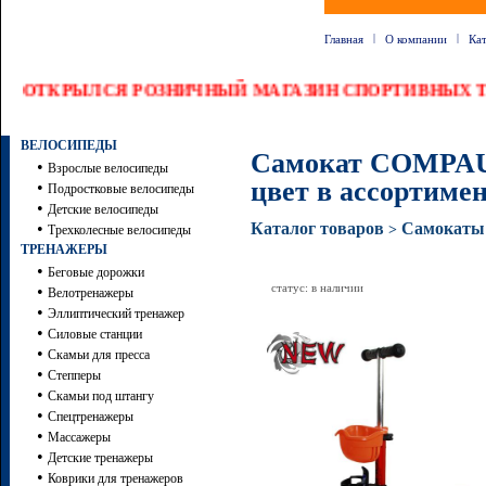
|
|
Главная
О компании
Ка
ОТКРЫЛСЯ РОЗНИЧНЫЙ МАГАЗИН СПОРТИВНЫХ ТО
ВЕЛОСИПЕДЫ
Самокат COMPAUN
•
Взрослые велосипеды
цвет в ассортиме
•
Подростковые велосипеды
•
Детские велосипеды
•
Каталог товаров
Самокаты
>
Трехколесные велосипеды
ТРЕНАЖЕРЫ
•
Беговые дорожки
статус: в наличии
•
Велотренажеры
•
Эллиптический тренажер
•
Силовые станции
•
Скамьи для пресса
•
Степперы
•
Скамьи под штангу
•
Спецтренажеры
•
Массажеры
•
Детские тренажеры
•
Коврики для тренажеров