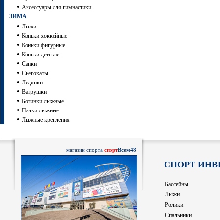
•
Аксессуары для гимнастики
ЗИМА
•
Лыжи
•
Коньки хоккейные
•
Коньки фигурные
•
Коньки детские
•
Санки
•
Снегокаты
•
Ледянки
•
Ватрушки
•
Ботинки лыжные
•
Палки лыжные
•
Лыжные крепления
магазин спорта
спорт
Всем48
СПОРТ ИНВ
Бассейны
Лыжи
Ролики
Спальники