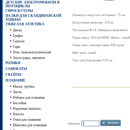
ДЕТСКИЕ ЭЛЕКТРОМОБИЛИ И
МОТОЦИКЛЫ
ГИРОСКУТЕРЫ
Диаметр в надутом состоянии- 75 см.
ПАЛКИ ДЛЯ СКАНДИНАВСКОЙ
ХОДЬБЫ
Допустимая нагрузка -110 кг.
ТЯЖЕЛАЯ АТЛЕТИКА
•
Диски
Тип камеры R-14. (Камера в комплекте)
•
Грифы
Ткань верха: Oxford 600D. Цвета:, синий
•
Гантели
Ткань низа: тентовая ткань 650 гр/м2.
•
Гири
•
Пояс тяжелоатлетический
Цвет низа: синий.
•
Аксессуары, перчатки
Трос для буксировки 120 см.
РОЛИКИ
САМОКАТЫ
СКЕЙТЫ
ПЛАВАНИЕ
•
Маски, трубки
•
Ласты
•
Наборы для плавания
•
Бассейны
•
Надувные матрасы
•
Насосы
•
Очки для плавания
Заказать:
•
Шапочки для плавания