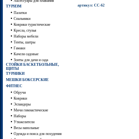
•
Аксессуары для плавания
артикул: СС-62
ТУРИЗМ
•
Палатки
•
Спальники
•
Коврики туристические
•
Кресла, стулья
•
Наборы мебели
•
Тенты, шатры
•
Гамаки
•
Качели садовые
•
Зонты для дачи и сада
СТОЙКИ БАСКЕТБОЛЬНЫЕ,
ЩИТЫ
ТУРНИКИ
МЕШКИ БОКСЕРСКИЕ
ФИТНЕС
•
Обручи
•
Коврики
•
Эспандеры
•
Мячи гимнастические
•
Наборы
•
Утяжелители
•
Весы напольные
•
Одежда и пояса для похудения