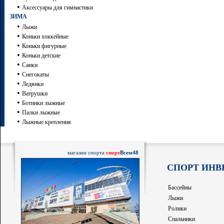
•
Аксессуары для гимнастики
ЗИМА
•
Лыжи
•
Коньки хоккейные
•
Коньки фигурные
•
Коньки детские
•
Санки
•
Снегокаты
•
Ледянки
•
Ватрушки
•
Ботинки лыжные
•
Палки лыжные
•
Лыжные крепления
магазин спорта
спорт
Всем48
СПОРТ ИНВ
Бассейны
Лыжи
Ролики
Спальники