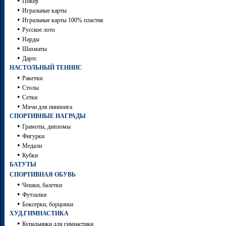
•
Покер
•
Игральные карты
•
Игральные карты 100% пластик
•
Русское лото
•
Нарды
•
Шахматы
•
Дартc
НАСТОЛЬНЫЙ ТЕННИС
•
Ракетки
•
Столы
•
Сетки
•
Мячи для пинпонга
СПОРТИВНЫЕ НАГРАДЫ
•
Грамоты, дипломы
•
Фигурки
•
Медали
•
Кубки
БАТУТЫ
СПОРТИВНАЯ ОБУВЬ
•
Чешки, балетки
•
Футзалки
•
Боксерки, борцовки
ХУД.ГИМНАСТИКА
•
Купальники для гимнастики