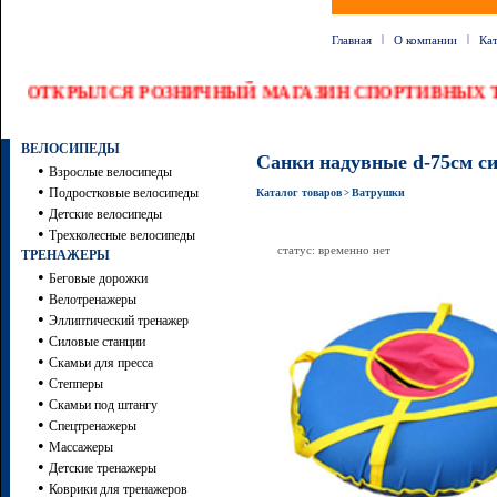
|
|
Главная
О компании
Ка
ОТКРЫЛСЯ РОЗНИЧНЫЙ МАГАЗИН СПОРТИВНЫХ Т
ВЕЛОСИПЕДЫ
Санки надувные d-75см с
•
Взрослые велосипеды
•
Подростковые велосипеды
Каталог товаров
Ватрушки
>
•
Детские велосипеды
•
Трехколесные велосипеды
статус: временно нет
ТРЕНАЖЕРЫ
•
Беговые дорожки
•
Велотренажеры
•
Эллиптический тренажер
•
Силовые станции
•
Скамьи для пресса
•
Степперы
•
Скамьи под штангу
•
Спецтренажеры
•
Массажеры
•
Детские тренажеры
•
Коврики для тренажеров