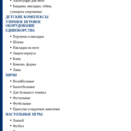
•
Аксессуары для йоги
•
Бандажи, накладки, тейпы,
суппорты спортивные
ДЕТСКИЕ КОМПЛЕКСЫ
УЛИЧНОЕ ИГРОВОЕ
ОБОРУДОВАНИЕ
ЕДИНОБОРСТВА
•
Перчатки и накладки
•
Шлема
•
Накладки на ноги
•
Защита корпуса
•
Капы
•
Кимоно, форма
•
Лапы
МЯЧИ
•
Волейбольные
•
Баскетбольные
•
Для большого тенниса
•
Футзальные
•
Футбольные
•
Прыгуны и надувные животные
НАСТОЛЬНЫЕ ИГРЫ
•
Хоккей
•
Футбол