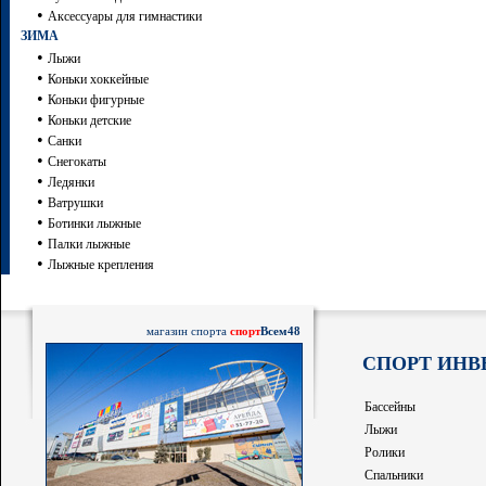
•
Аксессуары для гимнастики
ЗИМА
•
Лыжи
•
Коньки хоккейные
•
Коньки фигурные
•
Коньки детские
•
Санки
•
Снегокаты
•
Ледянки
•
Ватрушки
•
Ботинки лыжные
•
Палки лыжные
•
Лыжные крепления
магазин спорта
спорт
Всем48
СПОРТ ИНВ
Бассейны
Лыжи
Ролики
Спальники