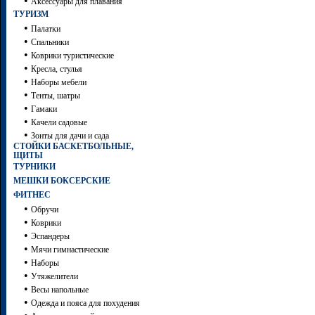
•
Аксессуары для плавания
ТУРИЗМ
•
Палатки
•
Спальники
•
Коврики туристические
•
Кресла, стулья
•
Наборы мебели
•
Тенты, шатры
•
Гамаки
•
Качели садовые
•
Зонты для дачи и сада
СТОЙКИ БАСКЕТБОЛЬНЫЕ,
ЩИТЫ
ТУРНИКИ
МЕШКИ БОКСЕРСКИЕ
ФИТНЕС
•
Обручи
•
Коврики
•
Эспандеры
•
Мячи гимнастические
•
Наборы
•
Утяжелители
•
Весы напольные
•
Одежда и пояса для похудения