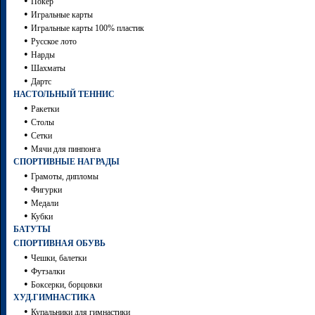
•
Покер
•
Игральные карты
•
Игральные карты 100% пластик
•
Русское лото
•
Нарды
•
Шахматы
•
Дартc
НАСТОЛЬНЫЙ ТЕННИС
•
Ракетки
•
Столы
•
Сетки
•
Мячи для пинпонга
СПОРТИВНЫЕ НАГРАДЫ
•
Грамоты, дипломы
•
Фигурки
•
Медали
•
Кубки
БАТУТЫ
СПОРТИВНАЯ ОБУВЬ
•
Чешки, балетки
•
Футзалки
•
Боксерки, борцовки
ХУД.ГИМНАСТИКА
•
Купальники для гимнастики