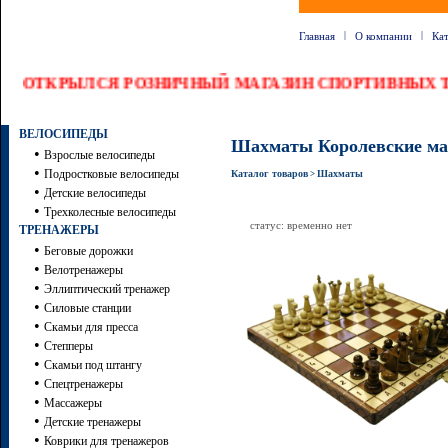
|
|
Главная
О компании
Ка
ОТКРЫЛСЯ РОЗНИЧНЫЙ МАГАЗИН СПОРТИВНЫХ ТО
ВЕЛОСИПЕДЫ
Шахматы Королевские ма
•
Взрослые велосипеды
•
Подростковые велосипеды
Каталог товаров
Шахматы
>
•
Детские велосипеды
•
Трехколесные велосипеды
статус: временно нет
ТРЕНАЖЕРЫ
•
Беговые дорожки
•
Велотренажеры
•
Эллиптический тренажер
•
Силовые станции
•
Скамьи для пресса
•
Степперы
•
Скамьи под штангу
•
Спецтренажеры
•
Массажеры
•
Детские тренажеры
•
Коврики для тренажеров