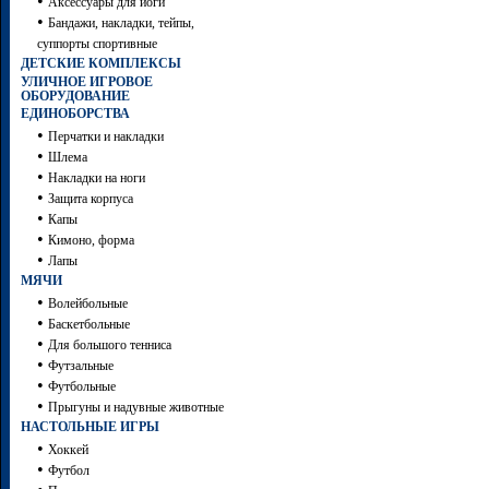
•
Аксессуары для йоги
•
Бандажи, накладки, тейпы,
суппорты спортивные
ДЕТСКИЕ КОМПЛЕКСЫ
УЛИЧНОЕ ИГРОВОЕ
ОБОРУДОВАНИЕ
ЕДИНОБОРСТВА
•
Перчатки и накладки
•
Шлема
•
Накладки на ноги
•
Защита корпуса
•
Капы
•
Кимоно, форма
•
Лапы
МЯЧИ
•
Волейбольные
•
Баскетбольные
•
Для большого тенниса
•
Футзальные
•
Футбольные
•
Прыгуны и надувные животные
НАСТОЛЬНЫЕ ИГРЫ
•
Хоккей
•
Футбол