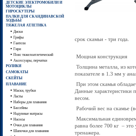
ДЕТСКИЕ ЭЛЕКТРОМОБИЛИ И
МОТОЦИКЛЫ
ГИРОСКУТЕРЫ
ПАЛКИ ДЛЯ СКАНДИНАВСКОЙ
ХОДЬБЫ
ТЯЖЕЛАЯ АТЛЕТИКА
•
Диски
•
Грифы
срок скамьи - три года.
•
Гантели
•
Гири
•
Пояс тяжелоатлетический
Мощная конструкция
•
Аксессуары, перчатки
РОЛИКИ
Толщина металла, из кото
САМОКАТЫ
показателе в 1.3 мм у ан
СКЕЙТЫ
При этом скамья обладае
ПЛАВАНИЕ
•
Данные характеристики 
Маски, трубки
•
Ласты
весом.
•
Наборы для плавания
•
Рабочий вес на скамье (ве
Бассейны
•
Надувные матрасы
Максимальная единоврем
•
Насосы
•
равна более 700 кг – это
Очки для плавания
•
Шапочки для плавания
тренажера.