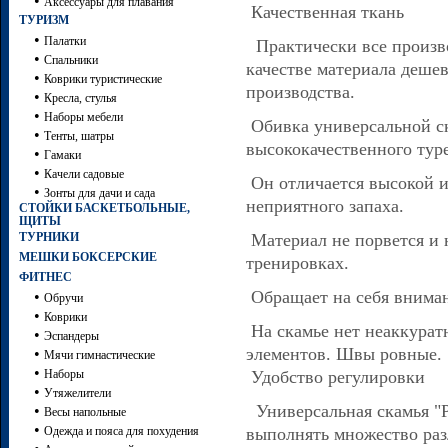
•
Аксессуары для плавания
Качественная ткань
ТУРИЗМ
•
Палатки
Практически все произв
•
Спальники
качестве материала деше
•
Коврики туристические
производства.
•
Кресла, стулья
•
Наборы мебели
Обивка универсальной ск
•
Тенты, шатры
высококачественного тур
•
Гамаки
•
Качели садовые
Он отличается высокой и
•
Зонты для дачи и сада
неприятного запаха.
СТОЙКИ БАСКЕТБОЛЬНЫЕ,
ЩИТЫ
ТУРНИКИ
Материал не порвется и 
МЕШКИ БОКСЕРСКИЕ
тренировках.
ФИТНЕС
Обращает на себя вниман
•
Обручи
•
Коврики
На скамье нет неаккурат
•
Эспандеры
элементов. Швы ровные.
•
Мячи гимнастические
•
Наборы
Удобство регулировки
•
Утяжелители
Универсальная скамья "Р
•
Весы напольные
•
Одежда и пояса для похудения
выполнять множество раз