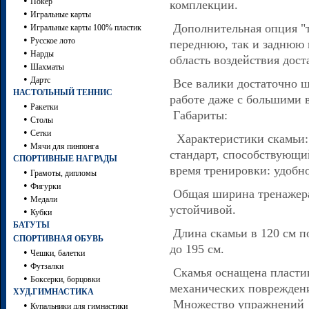
•
Покер
комплекции.
•
Игральные карты
•
Дополнительная опция "т
Игральные карты 100% пластик
•
Русское лото
переднюю, так и заднюю 
•
Нарды
область воздействия дост
•
Шахматы
•
Дартc
Все валики достаточно ш
НАСТОЛЬНЫЙ ТЕННИС
работе даже с большими 
•
Ракетки
Габариты:
•
Столы
•
Сетки
Характеристики скамьи: 
•
Мячи для пинпонга
стандарт, способствующи
СПОРТИВНЫЕ НАГРАДЫ
время тренировки: удобно
•
Грамоты, дипломы
•
Фигурки
Общая ширина тренажера 
•
Медали
устойчивой.
•
Кубки
БАТУТЫ
Длина скамьи в 120 см п
СПОРТИВНАЯ ОБУВЬ
до 195 см.
•
Чешки, балетки
•
Футзалки
Скамья оснащена пласти
•
Боксерки, борцовки
механических поврежден
ХУД.ГИМНАСТИКА
Множество упражнений
•
Купальники для гимнастики