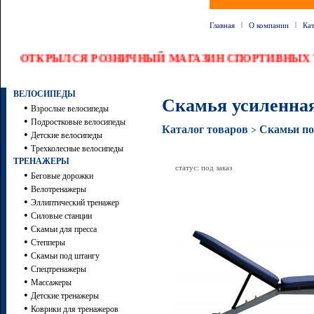
|
|
Главная
О компании
Ка
ОТКРЫЛСЯ РОЗНИЧНЫЙ МАГАЗИН СПОРТИВНЫХ 
ВЕЛОСИПЕДЫ
Скамья усиленная
•
Взрослые велосипеды
•
Подростковые велосипеды
Каталог товаров
Скамьи по
>
•
Детские велосипеды
•
Трехколесные велосипеды
ТРЕНАЖЕРЫ
статус: под заказ
•
Беговые дорожки
•
Велотренажеры
•
Эллиптический тренажер
•
Силовые станции
•
Скамьи для пресса
•
Степперы
•
Скамьи под штангу
•
Спецтренажеры
•
Массажеры
•
Детские тренажеры
•
Коврики для тренажеров