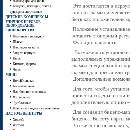
•
Аксессуары для йоги
Это достигается в первую
•
Бандажи, накладки, тейпы,
суппорты спортивные
спинки скамьи изменяется
ДЕТСКИЕ КОМПЛЕКСЫ
быть как положительным,
УЛИЧНОЕ ИГРОВОЕ
ОБОРУДОВАНИЕ
Положение устанавливает
ЕДИНОБОРСТВА
вставить стопорный регу
•
Перчатки и накладки
•
Функциональность
Шлема
•
Накладки на ноги
Возможность установки 
•
Защита корпуса
•
выполняемых упражнений:
Капы
•
Кимоно, форма
скамьи специальной секц
•
Лапы
скамью для пресса или тр
МЯЧИ
Дополнительные возмож
•
Волейбольные
•
Баскетбольные
Для того, чтобы установ
•
Для большого тенниса
привести сиденье и спин
•
Футзальные
дополнительную опцию – 
•
Футбольные
•
Прыгуны и надувные животные
Для создания бицепс-маш
НАСТОЛЬНЫЕ ИГРЫ
бицепса. Высоту парты м
•
Хоккей
•
Это качество позволяет 
Футбол