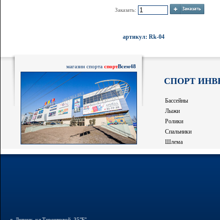
Заказать:
артикул: Rk-04
магазин спорта
спорт
Всем48
СПОРТ ИНВ
Бассейны
Лыжи
Ролики
Спальники
Шлема
г. Липецк, ул.Терешковой, 35"Б"