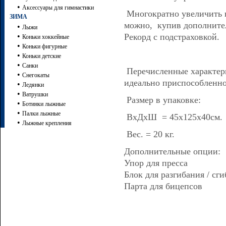
•
Аксессуары для гимнастики
Многократно увеличить 
ЗИМА
можно, купив дополнител
•
Лыжи
•
Рекорд с подстраховкой.
Коньки хоккейные
•
Коньки фигурные
•
Коньки детские
•
Санки
Перечисленные характер
•
Снегокаты
идеально приспособленно
•
Ледянки
•
Ватрушки
Размер в упаковке:
•
Ботинки лыжные
•
Палки лыжные
ВхДхШ = 45х125х40см.
•
Лыжные крепления
Вес. = 20 кг.
Дополнительные опции:
Упор для пресса
Блок для разгибания / сг
Парта для бицепсов