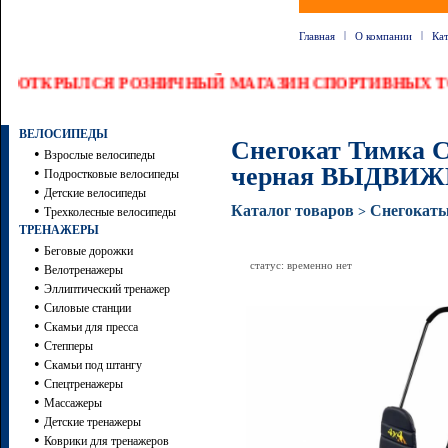
|
|
Главная
О компании
Ка
ОТКРЫЛСЯ РОЗНИЧНЫЙ МАГАЗИН СПОРТИВНЫХ ТО
ВЕЛОСИПЕДЫ
Снегокат Тимка
•
Взрослые велосипеды
черная ВЫДВИ
•
Подростковые велосипеды
•
Детские велосипеды
•
Каталог товаров
Снегокат
>
Трехколесные велосипеды
ТРЕНАЖЕРЫ
•
Беговые дорожки
статус: временно нет
•
Велотренажеры
•
Эллиптический тренажер
•
Силовые станции
•
Скамьи для пресса
•
Степперы
•
Скамьи под штангу
•
Спецтренажеры
•
Массажеры
•
Детские тренажеры
•
Коврики для тренажеров