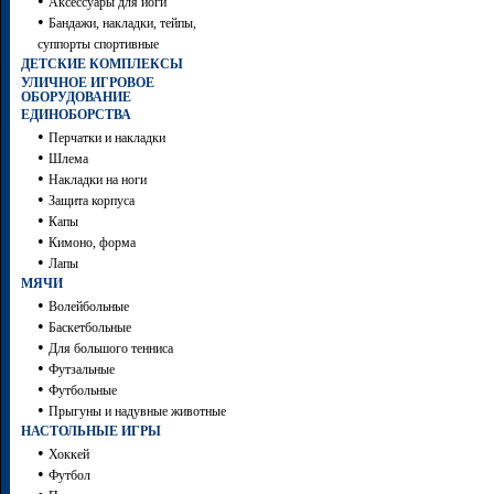
•
Аксессуары для йоги
•
Бандажи, накладки, тейпы,
суппорты спортивные
ДЕТСКИЕ КОМПЛЕКСЫ
УЛИЧНОЕ ИГРОВОЕ
ОБОРУДОВАНИЕ
ЕДИНОБОРСТВА
•
Перчатки и накладки
•
Шлема
•
Накладки на ноги
•
Защита корпуса
•
Капы
•
Кимоно, форма
•
Лапы
МЯЧИ
•
Волейбольные
•
Баскетбольные
•
Для большого тенниса
•
Футзальные
•
Футбольные
•
Прыгуны и надувные животные
НАСТОЛЬНЫЕ ИГРЫ
•
Хоккей
•
Футбол