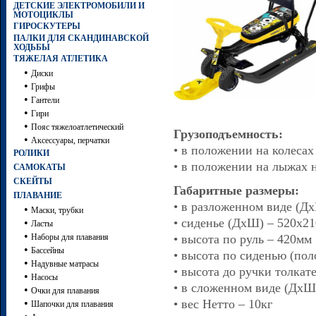
ДЕТСКИЕ ЭЛЕКТРОМОБИЛИ И
МОТОЦИКЛЫ
ГИРОСКУТЕРЫ
ПАЛКИ ДЛЯ СКАНДИНАВСКОЙ
ХОДЬБЫ
ТЯЖЕЛАЯ АТЛЕТИКА
•
Диски
•
Грифы
•
Гантели
•
Гири
•
Пояс тяжелоатлетический
Грузоподъемность:
•
Аксессуары, перчатки
• в положении на колесах
РОЛИКИ
• в положении на лыжах н
САМОКАТЫ
СКЕЙТЫ
Габаритные размеры:
ПЛАВАНИЕ
• в разложенном виде (Д
•
Маски, трубки
• сиденье (ДхШ) – 520х2
•
Ласты
•
Наборы для плавания
• высота по руль – 420мм
•
Бассейны
• высота по сиденью (по
•
Надувные матрасы
• высота до ручки толкат
•
Насосы
• в сложенном виде (Дх
•
Очки для плавания
•
• вес Нетто – 10кг
Шапочки для плавания