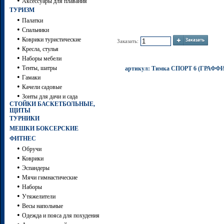
•
Аксессуары для плавания
ТУРИЗМ
•
Палатки
•
Спальники
•
Коврики туристические
Заказать:
•
Кресла, стулья
•
Наборы мебели
•
Тенты, шатры
артикул: Тимка СПОРТ 6 (ГРАФ
•
Гамаки
•
Качели садовые
•
Зонты для дачи и сада
СТОЙКИ БАСКЕТБОЛЬНЫЕ,
ЩИТЫ
ТУРНИКИ
МЕШКИ БОКСЕРСКИЕ
ФИТНЕС
•
Обручи
•
Коврики
•
Эспандеры
•
Мячи гимнастические
•
Наборы
•
Утяжелители
•
Весы напольные
•
Одежда и пояса для похудения