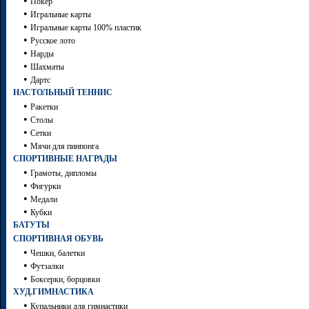
•
Покер
•
Игральные карты
•
Игральные карты 100% пластик
•
Русское лото
•
Нарды
•
Шахматы
•
Дартc
НАСТОЛЬНЫЙ ТЕННИС
•
Ракетки
•
Столы
•
Сетки
•
Мячи для пинпонга
СПОРТИВНЫЕ НАГРАДЫ
•
Грамоты, дипломы
•
Фигурки
•
Медали
•
Кубки
БАТУТЫ
СПОРТИВНАЯ ОБУВЬ
•
Чешки, балетки
•
Футзалки
•
Боксерки, борцовки
ХУД.ГИМНАСТИКА
•
Купальники для гимнастики