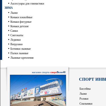
•
Аксессуары для гимнастики
ЗИМА
•
Лыжи
•
Коньки хоккейные
•
Коньки фигурные
•
Коньки детские
•
Санки
•
Снегокаты
•
Ледянки
•
Ватрушки
•
Ботинки лыжные
•
Палки лыжные
•
Лыжные крепления
магазин спорта
спорт
Всем48
СПОРТ ИНВ
Бассейны
Лыжи
Ролики
Спальники