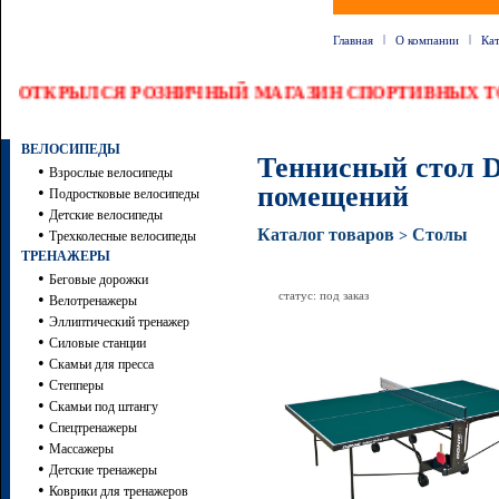
|
|
Главная
О компании
Ка
ОТКРЫЛСЯ РОЗНИЧНЫЙ МАГАЗИН СПОРТИВНЫХ ТО
ВЕЛОСИПЕДЫ
Теннисный стол Do
•
Взрослые велосипеды
помещений
•
Подростковые велосипеды
•
Детские велосипеды
•
Каталог товаров
Столы
>
Трехколесные велосипеды
ТРЕНАЖЕРЫ
•
Беговые дорожки
статус: под заказ
•
Велотренажеры
•
Эллиптический тренажер
•
Силовые станции
•
Скамьи для пресса
•
Степперы
•
Скамьи под штангу
•
Спецтренажеры
•
Массажеры
•
Детские тренажеры
•
Коврики для тренажеров