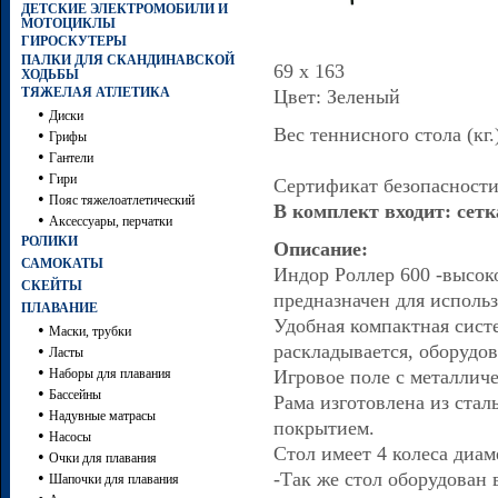
ДЕТСКИЕ ЭЛЕКТРОМОБИЛИ И
МОТОЦИКЛЫ
ГИРОСКУТЕРЫ
ПАЛКИ ДЛЯ СКАНДИНАВСКОЙ
69 х 163
ХОДЬБЫ
ТЯЖЕЛАЯ АТЛЕТИКА
Цвет: Зеленый
•
Диски
Вес теннисного стола (кг.)
•
Грифы
•
Гантели
•
Гири
Сертификат безопасности
•
Пояс тяжелоатлетический
В комплект входит: сетк
•
Аксессуары, перчатки
РОЛИКИ
Описание:
САМОКАТЫ
Индор Роллер 600 -высок
СКЕЙТЫ
предназначен для исполь
ПЛАВАНИЕ
Удобная компактная систе
•
Маски, трубки
раскладывается, оборудо
•
Ласты
•
Наборы для плавания
Игровое поле с металлич
•
Бассейны
Рама изготовлена из ста
•
Надувные матрасы
покрытием.
•
Насосы
Стол имеет 4 колеса диам
•
Очки для плавания
•
-Так же стол оборудован
Шапочки для плавания