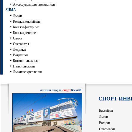
•
Аксессуары для гимнастики
ЗИМА
•
Лыжи
•
Коньки хоккейные
•
Коньки фигурные
•
Коньки детские
•
Санки
•
Снегокаты
•
Ледянки
•
Ватрушки
•
Ботинки лыжные
•
Палки лыжные
•
Лыжные крепления
магазин спорта
спорт
Всем48
СПОРТ ИНВ
Бассейны
Лыжи
Ролики
Спальники