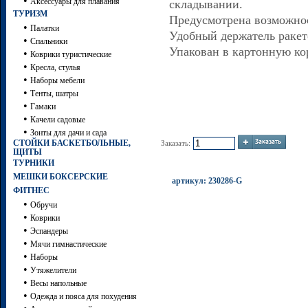
•
Аксессуары для плавания
складывании.
ТУРИЗМ
Предусмотрена возможно
•
Палатки
Удобный держатель ракет
•
Спальники
Упакован в картонную кор
•
Коврики туристические
•
Кресла, стулья
•
Наборы мебели
•
Тенты, шатры
•
Гамаки
•
Качели садовые
•
Зонты для дачи и сада
СТОЙКИ БАСКЕТБОЛЬНЫЕ,
Заказать:
ЩИТЫ
ТУРНИКИ
МЕШКИ БОКСЕРСКИЕ
артикул: 230286-G
ФИТНЕС
•
Обручи
•
Коврики
•
Эспандеры
•
Мячи гимнастические
•
Наборы
•
Утяжелители
•
Весы напольные
•
Одежда и пояса для похудения