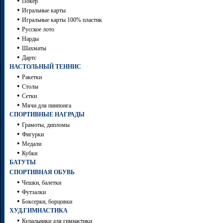
•
Покер
•
Игральные карты
•
Игральные карты 100% пластик
•
Русское лото
•
Нарды
•
Шахматы
•
Дартc
НАСТОЛЬНЫЙ ТЕННИС
•
Ракетки
•
Столы
•
Сетки
•
Мячи для пинпонга
СПОРТИВНЫЕ НАГРАДЫ
•
Грамоты, дипломы
•
Фигурки
•
Медали
•
Кубки
БАТУТЫ
СПОРТИВНАЯ ОБУВЬ
•
Чешки, балетки
•
Футзалки
•
Боксерки, борцовки
ХУД.ГИМНАСТИКА
•
Купальники для гимнастики