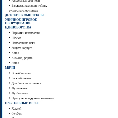
•
Аксессуары для йоги
•
Бандажи, накладки, тейпы,
суппорты спортивные
ДЕТСКИЕ КОМПЛЕКСЫ
УЛИЧНОЕ ИГРОВОЕ
ОБОРУДОВАНИЕ
ЕДИНОБОРСТВА
•
Перчатки и накладки
•
Шлема
•
Накладки на ноги
•
Защита корпуса
•
Капы
•
Кимоно, форма
•
Лапы
МЯЧИ
•
Волейбольные
•
Баскетбольные
•
Для большого тенниса
•
Футзальные
•
Футбольные
•
Прыгуны и надувные животные
НАСТОЛЬНЫЕ ИГРЫ
•
Хоккей
•
Футбол