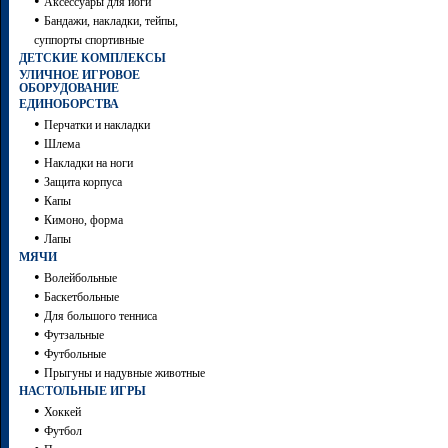
•
Аксессуары для йоги
•
Бандажи, накладки, тейпы,
суппорты спортивные
ДЕТСКИЕ КОМПЛЕКСЫ
УЛИЧНОЕ ИГРОВОЕ
ОБОРУДОВАНИЕ
ЕДИНОБОРСТВА
•
Перчатки и накладки
•
Шлема
•
Накладки на ноги
•
Защита корпуса
•
Капы
•
Кимоно, форма
•
Лапы
МЯЧИ
•
Волейбольные
•
Баскетбольные
•
Для большого тенниса
•
Футзальные
•
Футбольные
•
Прыгуны и надувные животные
НАСТОЛЬНЫЕ ИГРЫ
•
Хоккей
•
Футбол