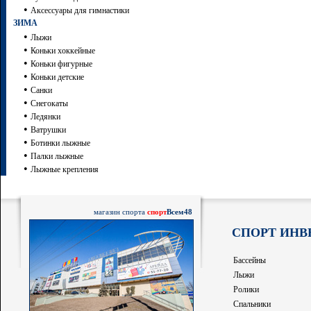
•
Аксессуары для гимнастики
ЗИМА
•
Лыжи
•
Коньки хоккейные
•
Коньки фигурные
•
Коньки детские
•
Санки
•
Снегокаты
•
Ледянки
•
Ватрушки
•
Ботинки лыжные
•
Палки лыжные
•
Лыжные крепления
магазин спорта
спорт
Всем48
СПОРТ ИНВ
Бассейны
Лыжи
Ролики
Спальники