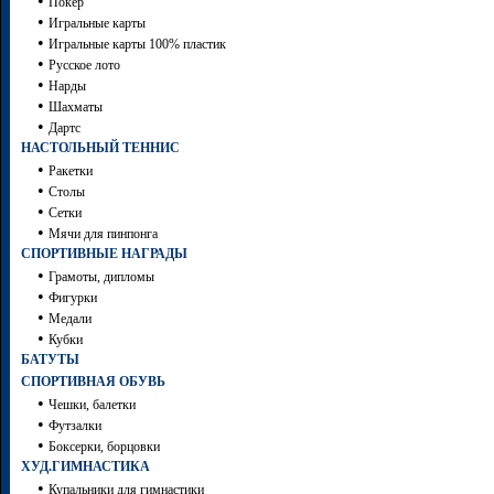
•
Покер
•
Игральные карты
•
Игральные карты 100% пластик
•
Русское лото
•
Нарды
•
Шахматы
•
Дартc
НАСТОЛЬНЫЙ ТЕННИС
•
Ракетки
•
Столы
•
Сетки
•
Мячи для пинпонга
СПОРТИВНЫЕ НАГРАДЫ
•
Грамоты, дипломы
•
Фигурки
•
Медали
•
Кубки
БАТУТЫ
СПОРТИВНАЯ ОБУВЬ
•
Чешки, балетки
•
Футзалки
•
Боксерки, борцовки
ХУД.ГИМНАСТИКА
•
Купальники для гимнастики