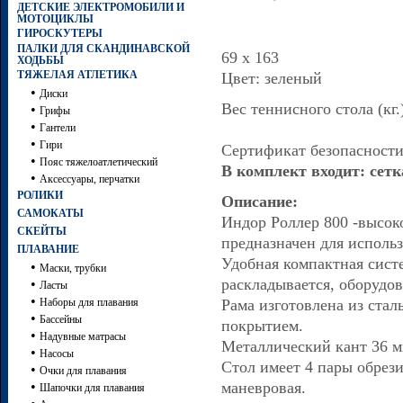
ДЕТСКИЕ ЭЛЕКТРОМОБИЛИ И
МОТОЦИКЛЫ
ГИРОСКУТЕРЫ
ПАЛКИ ДЛЯ СКАНДИНАВСКОЙ
69 х 163
ХОДЬБЫ
ТЯЖЕЛАЯ АТЛЕТИКА
Цвет: зеленый
•
Диски
Вес теннисного стола (кг.)
•
Грифы
•
Гантели
•
Гири
Сертификат безопасности
•
Пояс тяжелоатлетический
В комплект входит: сетк
•
Аксессуары, перчатки
РОЛИКИ
Описание:
САМОКАТЫ
Индор Роллер 800 -высок
СКЕЙТЫ
предназначен для исполь
ПЛАВАНИЕ
Удобная компактная систе
•
Маски, трубки
раскладывается, оборудо
•
Ласты
•
Наборы для плавания
Рама изготовлена из ста
•
Бассейны
покрытием.
•
Надувные матрасы
Металлический кант 36 м
•
Насосы
Стол имеет 4 пары обрези
•
Очки для плавания
•
маневровая.
Шапочки для плавания