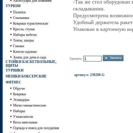
•
Аксессуары для плавания
-Так же стол оборудован
ТУРИЗМ
складывании.
•
Палатки
Предусмотрена возможно
•
Спальники
Удобный держатель ракет
•
Коврики туристические
•
Упакован в картонную кор
Кресла, стулья
•
Наборы мебели
•
Тенты, шатры
•
Гамаки
•
Качели садовые
•
Зонты для дачи и сада
Заказать:
СТОЙКИ БАСКЕТБОЛЬНЫЕ,
ЩИТЫ
ТУРНИКИ
артикул: 230288-G
МЕШКИ БОКСЕРСКИЕ
ФИТНЕС
•
Обручи
•
Коврики
•
Эспандеры
•
Мячи гимнастические
•
Наборы
•
Утяжелители
•
Весы напольные
•
Одежда и пояса для похудения