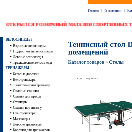
|
|
Главная
О компании
Ка
ОТКРЫЛСЯ РОЗНИЧНЫЙ МАГАЗИН СПОРТИВНЫХ ТО
ВЕЛОСИПЕДЫ
Теннисный стол Do
•
Взрослые велосипеды
помещений
•
Подростковые велосипеды
•
Детские велосипеды
•
Каталог товаров
Столы
>
Трехколесные велосипеды
ТРЕНАЖЕРЫ
•
Беговые дорожки
статус: под заказ
•
Велотренажеры
•
Эллиптический тренажер
•
Силовые станции
•
Скамьи для пресса
•
Степперы
•
Скамьи под штангу
•
Спецтренажеры
•
Массажеры
•
Детские тренажеры
•
Коврики для тренажеров