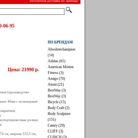
бесплатная доставка по Липецку
 39-06-95
ПО БРЕНДАМ
Absolutechampion
(14)
Adidas (61)
American Motion
Цена: 21990 р.
Fitness (3)
Amigo (76)
Atemi (21)
BestWay (3)
тием (производство
BestWay (3)
 кант 40мм с полимерным
Bicycle (15)
Body Craft (2)
покрытием.
Body Sculpture
.
(151)
анспортировочные ролики
я.
Camry (29)
CLIFF (3)
74 см, ширина 152,5 см,
CLINCH (3)