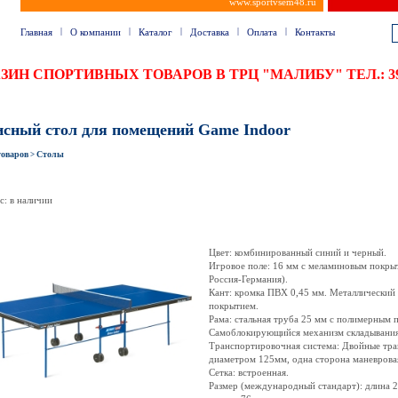
www.sportvsem48.ru
|
|
|
|
|
Главная
О компании
Каталог
Доставка
Оплата
Контакты
ГАЗИН СПОРТИВНЫХ ТОВАРОВ В ТРЦ "МАЛИБУ" ТЕЛ.:
исный стол для помещений Game Indoor
товаров
Столы
>
с: в наличии
Цвет: комбинированный синий и черный.
Игровое поле: 16 мм с меламиновым покры
Россия-Германия).
Кант: кромка ПВХ 0,45 мм. Металлический
покрытием.
Рама: стальная труба 25 мм с полимерным 
Самоблокирующийся механизм складывания
Транспортировочная система: Двойные тр
диаметром 125мм, одна сторона маневрова
Сетка: встроенная.
Размер (международный стандарт): длина 2