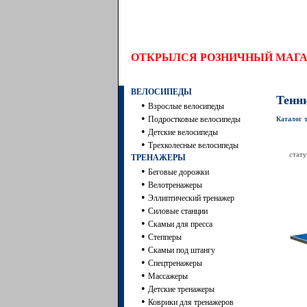
ОТКРЫЛСЯ РОЗНИЧНЫЙ МА
ВЕЛОСИПЕДЫ
Тенн
•
Взрослые велосипеды
•
Подростковые велосипеды
Каталог 
•
Детские велосипеды
•
Трехколесные велосипеды
стату
ТРЕНАЖЕРЫ
•
Беговые дорожки
•
Велотренажеры
•
Эллиптический тренажер
•
Силовые станции
•
Скамьи для пресса
•
Степперы
•
Скамьи под штангу
•
Спецтренажеры
•
Массажеры
•
Детские тренажеры
•
Коврики для тренажеров