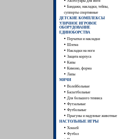
•
Аксессуары для йоги
•
Бандажи, накладки, тейпы,
суппорты спортивные
ДЕТСКИЕ КОМПЛЕКСЫ
УЛИЧНОЕ ИГРОВОЕ
ОБОРУДОВАНИЕ
ЕДИНОБОРСТВА
•
Перчатки и накладки
•
Шлема
•
Накладки на ноги
•
Защита корпуса
•
Капы
•
Кимоно, форма
•
Лапы
МЯЧИ
•
Волейбольные
•
Баскетбольные
•
Для большого тенниса
•
Футзальные
•
Футбольные
•
Прыгуны и надувные животные
НАСТОЛЬНЫЕ ИГРЫ
•
Хоккей
•
Футбол