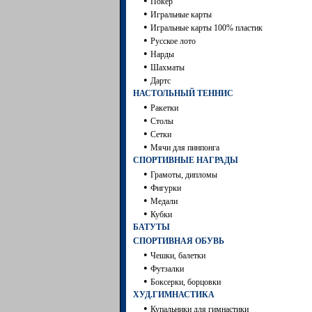
•
Покер
•
Игральные карты
•
Игральные карты 100% пластик
•
Русское лото
•
Нарды
•
Шахматы
•
Дартc
НАСТОЛЬНЫЙ ТЕННИС
•
Ракетки
•
Столы
•
Сетки
•
Мячи для пинпонга
СПОРТИВНЫЕ НАГРАДЫ
•
Грамоты, дипломы
•
Фигурки
•
Медали
•
Кубки
БАТУТЫ
СПОРТИВНАЯ ОБУВЬ
•
Чешки, балетки
•
Футзалки
•
Боксерки, борцовки
ХУД.ГИМНАСТИКА
•
Купальники для гимнастики