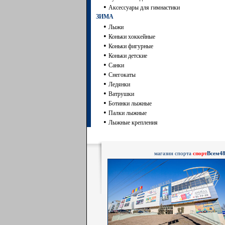
•
Аксессуары для гимнастики
ЗИМА
•
Лыжи
•
Коньки хоккейные
•
Коньки фигурные
•
Коньки детские
•
Санки
•
Снегокаты
•
Ледянки
•
Ватрушки
•
Ботинки лыжные
•
Палки лыжные
•
Лыжные крепления
магазин спорта
спорт
Всем4