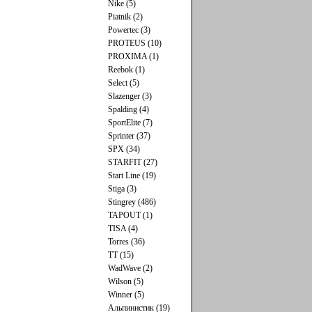
Nike (5)
Piatnik (2)
Powertec (3)
PROTEUS (10)
PROXIMA (1)
Reebok (1)
Select (5)
Slazenger (3)
Spalding (4)
SportElite (7)
Sprinter (37)
SPX (34)
STARFIT (27)
Start Line (19)
Stiga (3)
Stingrey (486)
TAPOUT (1)
TISA (4)
Torres (36)
TT (15)
WadWave (2)
Wilson (5)
Winner (5)
Альпинистик (19)