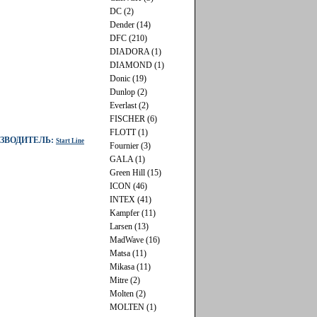
DC (2)
Dender (14)
DFC (210)
DIADORA (1)
DIAMOND (1)
Donic (19)
Dunlop (2)
Everlast (2)
FISCHER (6)
FLOTT (1)
ЗВОДИТЕЛЬ:
Start Line
Fournier (3)
GALA (1)
Green Hill (15)
ICON (46)
INTEX (41)
Kampfer (11)
Larsen (13)
MadWave (16)
Matsa (11)
Mikasa (11)
Mitre (2)
Molten (2)
MOLTEN (1)