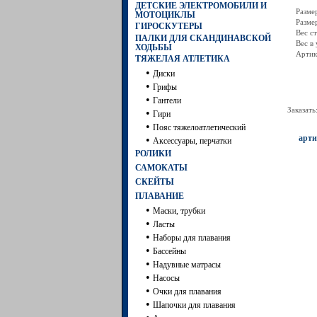
ДЕТСКИЕ ЭЛЕКТРОМОБИЛИ И
Разме
МОТОЦИКЛЫ
Разме
ГИРОСКУТЕРЫ
Вес ст
ПАЛКИ ДЛЯ СКАНДИНАВСКОЙ
Вес в 
ХОДЬБЫ
Артик
ТЯЖЕЛАЯ АТЛЕТИКА
•
Диски
•
Грифы
•
Гантели
Заказать
•
Гири
•
Пояс тяжелоатлетический
арти
•
Аксессуары, перчатки
РОЛИКИ
САМОКАТЫ
СКЕЙТЫ
ПЛАВАНИЕ
•
Маски, трубки
•
Ласты
•
Наборы для плавания
•
Бассейны
•
Надувные матрасы
•
Насосы
•
Очки для плавания
•
Шапочки для плавания