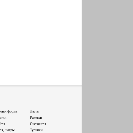
оно, форма
Ласты
атки
Ракетки
йты
Снегокаты
ты, шатры
Турники