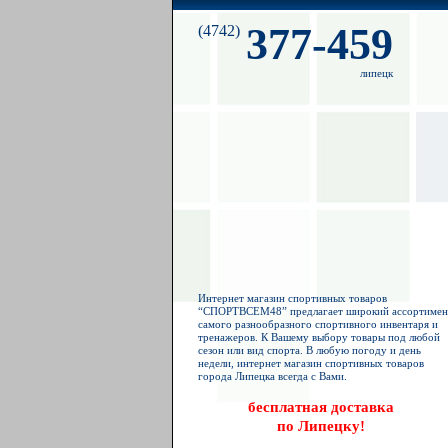
377-459
(4742)
липецк
Интернет магазин спортивных товаров
“СПОРТВСЕМ48” предлагает широкий ассортимен
самого разнообразного спортивного инвентаря и
тренажеров. К Вашему выбору товары под любой
сезон или вид спорта. В любую погоду и день
недели, интернет магазин спортивных товаров
города Липецка всегда с Вами.
бесплатная доставка
по Липецку!