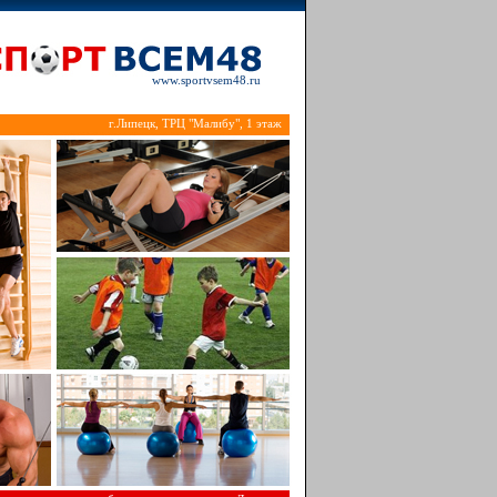
www.sportvsem48.ru
г.Липецк, ТРЦ "Малибу", 1 этаж