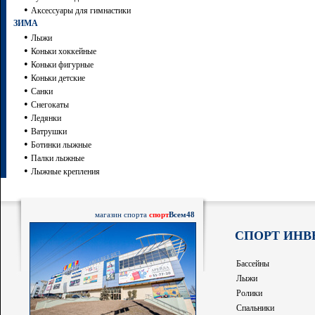
•
Аксессуары для гимнастики
ЗИМА
•
Лыжи
•
Коньки хоккейные
•
Коньки фигурные
•
Коньки детские
•
Санки
•
Снегокаты
•
Ледянки
•
Ватрушки
•
Ботинки лыжные
•
Палки лыжные
•
Лыжные крепления
магазин спорта
спорт
Всем48
СПОРТ ИНВ
Бассейны
Лыжи
Ролики
Спальники