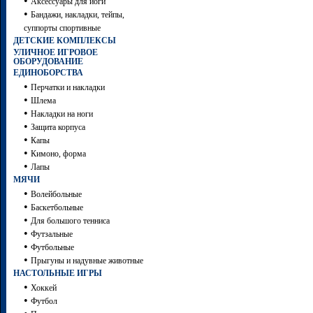
•
Аксессуары для йоги
•
Бандажи, накладки, тейпы,
суппорты спортивные
ДЕТСКИЕ КОМПЛЕКСЫ
УЛИЧНОЕ ИГРОВОЕ
ОБОРУДОВАНИЕ
ЕДИНОБОРСТВА
•
Перчатки и накладки
•
Шлема
•
Накладки на ноги
•
Защита корпуса
•
Капы
•
Кимоно, форма
•
Лапы
МЯЧИ
•
Волейбольные
•
Баскетбольные
•
Для большого тенниса
•
Футзальные
•
Футбольные
•
Прыгуны и надувные животные
НАСТОЛЬНЫЕ ИГРЫ
•
Хоккей
•
Футбол