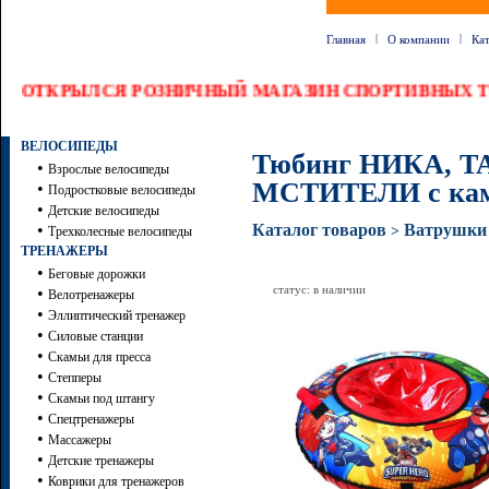
|
|
Главная
О компании
Ка
ОТКРЫЛСЯ РОЗНИЧНЫЙ МАГАЗИН СПОРТИВНЫХ ТО
ВЕЛОСИПЕДЫ
Тюбинг НИКА, TA
•
Взрослые велосипеды
МСТИТЕЛИ с каме
•
Подростковые велосипеды
•
Детские велосипеды
•
Каталог товаров
Ватрушки
>
Трехколесные велосипеды
ТРЕНАЖЕРЫ
•
Беговые дорожки
статус: в наличии
•
Велотренажеры
•
Эллиптический тренажер
•
Силовые станции
•
Скамьи для пресса
•
Степперы
•
Скамьи под штангу
•
Спецтренажеры
•
Массажеры
•
Детские тренажеры
•
Коврики для тренажеров