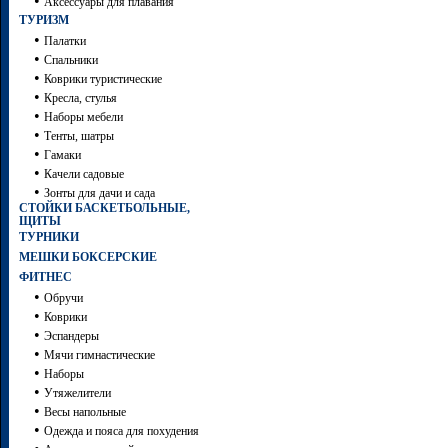
•
Аксессуары для плавания
ТУРИЗМ
•
Палатки
•
Спальники
•
Коврики туристические
•
Кресла, стулья
•
Наборы мебели
•
Тенты, шатры
•
Гамаки
•
Качели садовые
•
Зонты для дачи и сада
СТОЙКИ БАСКЕТБОЛЬНЫЕ,
ЩИТЫ
ТУРНИКИ
МЕШКИ БОКСЕРСКИЕ
ФИТНЕС
•
Обручи
•
Коврики
•
Эспандеры
•
Мячи гимнастические
•
Наборы
•
Утяжелители
•
Весы напольные
•
Одежда и пояса для похудения