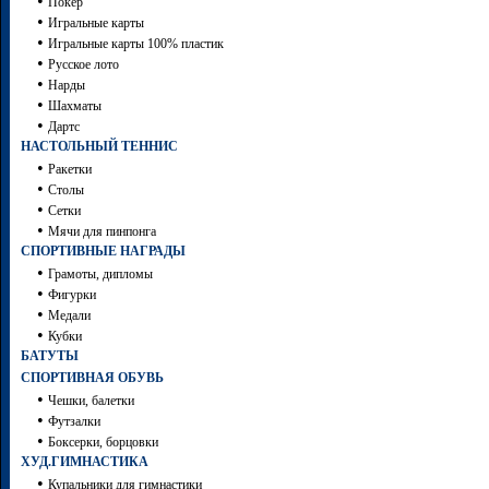
•
Покер
•
Игральные карты
•
Игральные карты 100% пластик
•
Русское лото
•
Нарды
•
Шахматы
•
Дартc
НАСТОЛЬНЫЙ ТЕННИС
•
Ракетки
•
Столы
•
Сетки
•
Мячи для пинпонга
СПОРТИВНЫЕ НАГРАДЫ
•
Грамоты, дипломы
•
Фигурки
•
Медали
•
Кубки
БАТУТЫ
СПОРТИВНАЯ ОБУВЬ
•
Чешки, балетки
•
Футзалки
•
Боксерки, борцовки
ХУД.ГИМНАСТИКА
•
Купальники для гимнастики