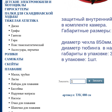
ДЕТСКИЕ ЭЛЕКТРОМОБИЛИ И
МОТОЦИКЛЫ
ГИРОСКУТЕРЫ
ПАЛКИ ДЛЯ СКАНДИНАВСКОЙ
ХОДЬБЫ
защитный внутренни
ТЯЖЕЛАЯ АТЛЕТИКА
в комплекте камера
•
Диски
Габаритные размеры
•
Грифы
•
Гантели
•
Гири
диаметр чехла 850мм
•
Пояс тяжелоатлетический
диаметр тюбинга в н
•
Аксессуары, перчатки
габариты в упаковке: 
РОЛИКИ
в упаковке: 1шт.
САМОКАТЫ
СКЕЙТЫ
ПЛАВАНИЕ
•
Маски, трубки
•
Ласты
Заказать:
•
Наборы для плавания
•
Бассейны
•
Надувные матрасы
артикул: TAV, 080 см
•
Насосы
•
Очки для плавания
•
Шапочки для плавания