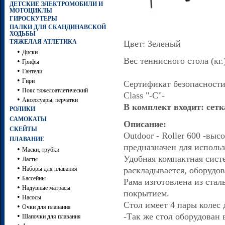
ДЕТСКИЕ ЭЛЕКТРОМОБИЛИ И
МОТОЦИКЛЫ
ГИРОСКУТЕРЫ
ПАЛКИ ДЛЯ СКАНДИНАВСКОЙ
ХОДЬБЫ
ТЯЖЕЛАЯ АТЛЕТИКА
Цвет: Зеленый
•
Диски
Вес теннисного стола (кг.)
•
Грифы
•
Гантели
•
Гири
Сертификат безопасности
•
Пояс тяжелоатлетический
Class "-C"-
•
Аксессуары, перчатки
В комплект входит: сетк
РОЛИКИ
САМОКАТЫ
Описание:
СКЕЙТЫ
Outdoor - Roller 600 -вы
ПЛАВАНИЕ
предназначен для исполь
•
Маски, трубки
Удобная компактная систе
•
Ласты
•
Наборы для плавания
раскладывается, оборудо
•
Бассейны
Рама изготовлена из ста
•
Надувные матрасы
покрытием.
•
Насосы
Стол имеет 4 пары колес 
•
Очки для плавания
•
-Так же стол оборудован
Шапочки для плавания