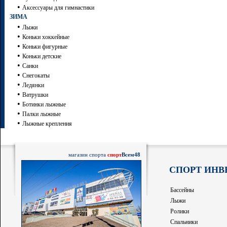
•
Аксессуары для гимнастики
ЗИМА
•
Лыжи
•
Коньки хоккейные
•
Коньки фигурные
•
Коньки детские
•
Санки
•
Снегокаты
•
Ледянки
•
Ватрушки
•
Ботинки лыжные
•
Палки лыжные
•
Лыжные крепления
магазин спорта
спорт
Всем48
СПОРТ ИНВ
Бассейны
Лыжи
Ролики
Спальники