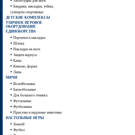
•
Аксессуары для йоги
•
Бандажи, накладки, тейпы,
суппорты спортивные
ДЕТСКИЕ КОМПЛЕКСЫ
УЛИЧНОЕ ИГРОВОЕ
ОБОРУДОВАНИЕ
ЕДИНОБОРСТВА
•
Перчатки и накладки
•
Шлема
•
Накладки на ноги
•
Защита корпуса
•
Капы
•
Кимоно, форма
•
Лапы
МЯЧИ
•
Волейбольные
•
Баскетбольные
•
Для большого тенниса
•
Футзальные
•
Футбольные
•
Прыгуны и надувные животные
НАСТОЛЬНЫЕ ИГРЫ
•
Хоккей
•
Футбол