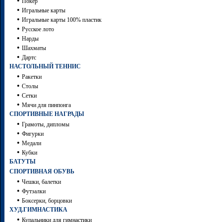
•
Покер
•
Игральные карты
•
Игральные карты 100% пластик
•
Русское лото
•
Нарды
•
Шахматы
•
Дартc
НАСТОЛЬНЫЙ ТЕННИС
•
Ракетки
•
Столы
•
Сетки
•
Мячи для пинпонга
СПОРТИВНЫЕ НАГРАДЫ
•
Грамоты, дипломы
•
Фигурки
•
Медали
•
Кубки
БАТУТЫ
СПОРТИВНАЯ ОБУВЬ
•
Чешки, балетки
•
Футзалки
•
Боксерки, борцовки
ХУД.ГИМНАСТИКА
•
Купальники для гимнастики