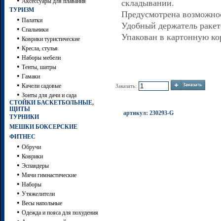
•
Аксессуары для плавания
складывании.
ТУРИЗМ
Предусмотрена возможно
•
Палатки
Удобный держатель ракет
•
Спальники
Упакован в картонную кор
•
Коврики туристические
•
Кресла, стулья
•
Наборы мебели
•
Тенты, шатры
•
Гамаки
•
Качели садовые
Заказать:
•
Зонты для дачи и сада
СТОЙКИ БАСКЕТБОЛЬНЫЕ,
ЩИТЫ
артикул: 230293-G
ТУРНИКИ
МЕШКИ БОКСЕРСКИЕ
ФИТНЕС
•
Обручи
•
Коврики
•
Эспандеры
•
Мячи гимнастические
•
Наборы
•
Утяжелители
•
Весы напольные
•
Одежда и пояса для похудения