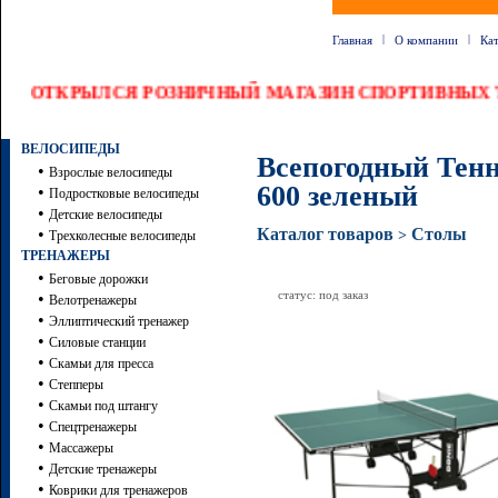
|
|
Главная
О компании
Ка
ОТКРЫЛСЯ РОЗНИЧНЫЙ МАГАЗИН СПОРТИВНЫХ Т
ВЕЛОСИПЕДЫ
Всепогодный Тенн
•
Взрослые велосипеды
600 зеленый
•
Подростковые велосипеды
•
Детские велосипеды
•
Каталог товаров
Столы
>
Трехколесные велосипеды
ТРЕНАЖЕРЫ
•
Беговые дорожки
статус: под заказ
•
Велотренажеры
•
Эллиптический тренажер
•
Силовые станции
•
Скамьи для пресса
•
Степперы
•
Скамьи под штангу
•
Спецтренажеры
•
Массажеры
•
Детские тренажеры
•
Коврики для тренажеров